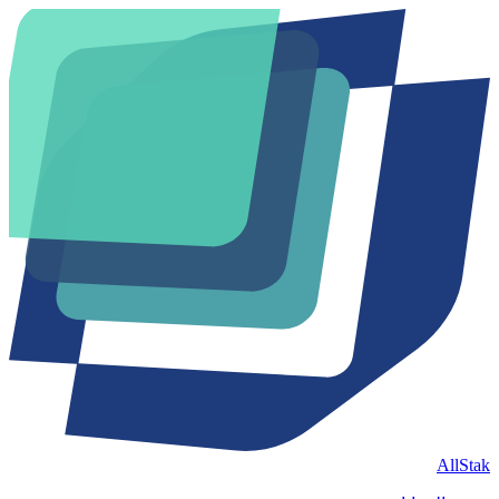
AllStak