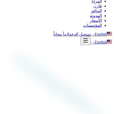
المزايا
قارن
الوثائق
المدونة
الأسعار
المؤسسات
English
تسجيل الدخول
ابدأ مجاناً
English