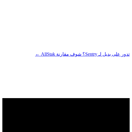
مقترح: التراجع عن النشر
billing-service@2.3.1
الخطأ والسجلات والطلب في نفس السياق
معرفة السبب خلال ≈دقيقتين
تسلسل واحد بدل أدوات متفرقة
تدور على بديل لـ Sentry؟ شوف مقارنة AllStak ←