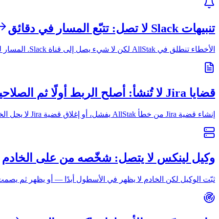
تنبيهات Slack لا تصل: تتبّع المسار في دقائق
الأخطاء تنطلق في AllStak لكن لا شيء يصل إلى قناة Slack. المسار له ثلاث حلقات بالضبط — الربط والقاعدة والقناة — وإحداها مكسورة.
قضايا Jira لا تُنشأ: أصلح الربط أولًا ثم الصلاحيات
إنشاء قضية Jira من خطأ AllStak يفشل، أو إغلاق قضية Jira لا يحل الخطأ المرتبط أبدًا. ولكلٍّ منهما قائمة فحص قصيرة ومحددة.
وكيل لينكس لا يتصل: شخّصه من على الخادم
ثبّت الوكيل لكن الخادم لا يظهر في الأسطول أبدًا — أو يظهر ثم يصمت فورًا. كل ما تح