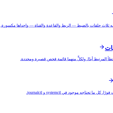
تاجه موجود في systemctl و journalctl.