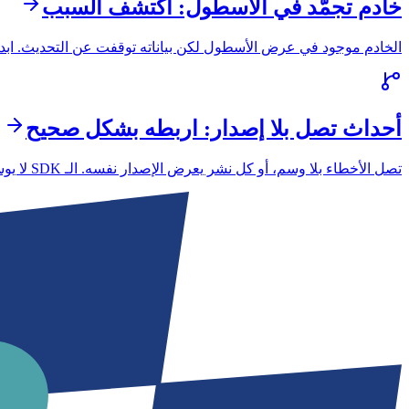
خادم تجمّد في الأسطول: اكتشف السبب
الخادم موجود في عرض الأسطول لكن بياناته توقفت عن التحديث. ابدأ
أحداث تصل بلا إصدار: اربطه بشكل صحيح
تصل الأخطاء بلا وسم، أو كل نشر يعرض الإصدار نفسه. الـ SDK لا يوسم الأحداث إلا بالإصدار الذي تضبطه أنت — وهنا طريقة ضبطه الصحيحة.