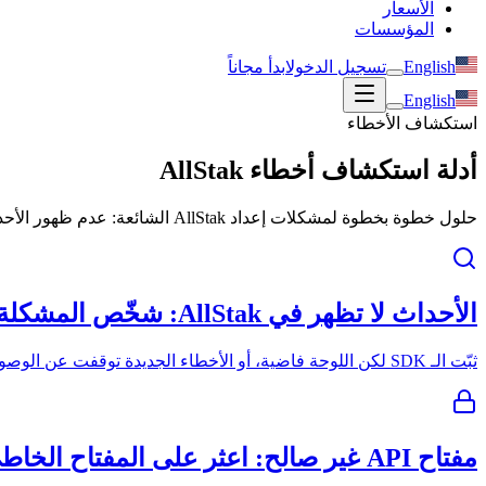
الأسعار
المؤسسات
English
تسجيل الدخول
ابدأ مجاناً
English
استكشاف الأخطاء
أدلة استكشاف أخطاء AllStak
حلول خطوة بخطوة لمشكلات إعداد AllStak الشائعة: عدم ظهور الأحداث، مفاتيح API، source maps، OpenTelemetry، تنبيهات Slack، اتصال الوكيل، والمزيد.
الأحداث لا تظهر في AllStak: شخّص المشكلة في دقائق
ثبّت الـ SDK لكن اللوحة فاضية، أو الأخطاء الجديدة توقفت عن الوصول. أغلب الحالات سببها واحد من الفحوصات الستة أدناه.
مفتاح API غير صالح: اعثر على المفتاح الخاطئ في دقائق