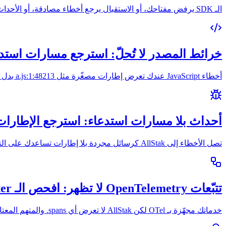
الـ SDK يرفض مفتاحك، أو الاستقبال يرجع أخطاء مصادقة، أو الأحداث تختفي بصمت. الحل غالبًا واحد من أربعة أخطاء في التعامل مع المفتاح.
خرائط المصدر لا تُحلّ: استرجع مسارات استد
أخطاء JavaScript عندك تعرض إطارات مصغّرة مثل a.js:1:48213 بدل ملفاتك الأصلية. في تسع حالات من عشر، سلاسل الإصدار غير متطابقة.
أحداث بلا مسارات استدعاء: استرجع الإطارات
تصل الأخطاء إلى AllStak كرسائل مجردة بلا إطارات تساعدك على التصحيح. والسبب غالبًا في طريقة رمي الخطأ أو التقاطه.
تتبّعات OpenTelemetry لا تظهر: افحص الـ exporter أولًا
خدماتك مجهّزة بـ OTel لكن AllStak لا تعرض أي spans. والمتهم المعتاد exporter يعمل بـ gRPC، أو نقطة نهاية خاطئة، أو إفراغ مفقود.