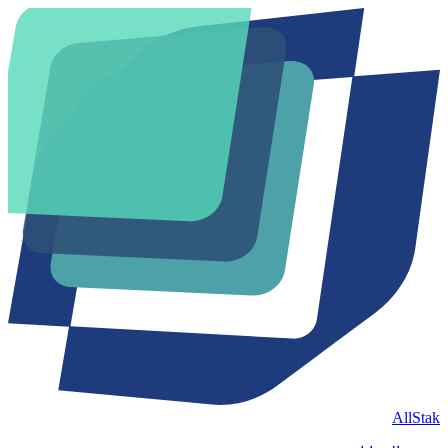
AllStak