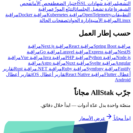
التشغيل
مراقبة شهادات SSL
اختبار الضغط
فحص الأمان
فحص
الشيفرة
إعادة تشغيل الجلسات
التتبّع الموزّع
مراقبة
التطبيقات
OpenTelemetry
مراقبة Kubernetes
مراقبة Docker
مراقبة
Linux
المراقبة الأمنية
إدارة الحوادث
صفحات الحالة
حسب إطار العمل
مراقبة Spring Boot
مراقبة React
مراقبة Next.js
مراقبة
NestJS
مراقبة Express
مراقبة Laravel
مراقبة Go
مراقبة
Node.js
مراقبة Python
مراقبة PHP
مراقبة Java
مراقبة Vue
مراقبة
Angular
مراقبة Svelte
مراقبة Nuxt
مراقبة Astro
مراقبة
Fastify
مراقبة Symfony
مراقبة Ruby
مراقبة NET.
مراقبة Rust
تقارير
أعطال Flutter
مراقبة React Native
تقارير أعطال iOS
تقارير أعطال
Android
جرّب AllStak مجاناً
منصّة واحدة بدل عدّة أدوات — ابدأ خلال دقائق.
ابدأ مجاناً
عرض الأسعار