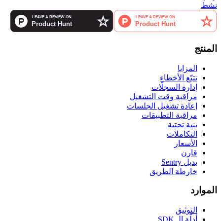
نشط
المنتج
المزايا
تتبّع الأخطاء
إدارة السجلّات
مراقبة وقت التشغيل
إعادة تشغيل الجلسات
مراقبة التطبيقات
بنية تحتية
التكاملات
الأسعار
قارن
بديل Sentry
خارطة الطريق
الموارد
التوثيق
أدلّة الـ SDK