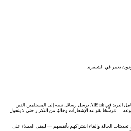
دون تغيير في الشيفرة.
كل فريق لديه بريد إلكتروني، ما يجعله قناة التنبيه الأكثر موثوقية على الإطلاق: لا شيء تثبته، ولا شيء تربطه، ولا مساحة عمل تنضم إليها. تكامل البريد في AllStak يرسل رسائل تنبيه إلى المستلمين الذين
 — مُرشَّحًا بقواعد الإشعارات وخاليًا من التكرار حتى لا يتحول
تخدموك أنفسهم الاشتراك في تحديثات الحالة وإلغاء اشتراكهم بأنفسهم — ليبقى العملاء على