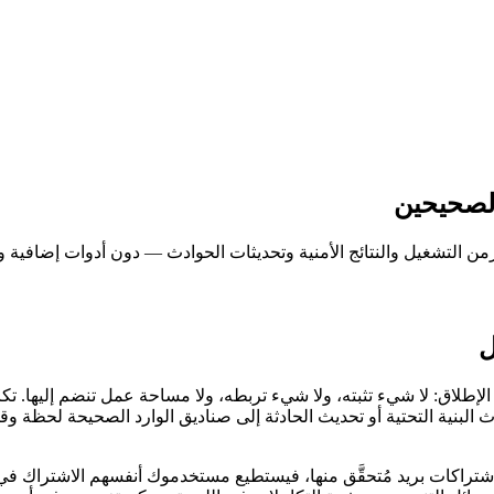
الصحيحين
ن التشغيل والنتائج الأمنية وتحديثات الحوادث — دون أدوات إضافية و
ل
بنية التحتية أو تحديث الحادثة إلى صناديق الوارد الصحيحة لحظة وقوعه
اوز فريق الهندسة. صفحات الحالة العامة في AllStak تدعم اشتراكات بريد مُتحقَّق منها، فيستطيع مس