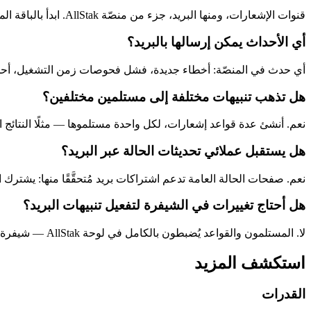
قنوات الإشعارات، ومنها البريد، جزء من منصّة AllStak. ابدأ بالباقة المجانية وراجع صفحة الأسعار لتفاصيل كل خطة.
أي الأحداث يمكن إرسالها بالبريد؟
أي حدث في المنصّة: أخطاء جديدة، فشل فحوصات زمن التشغيل، أحداث الخ
هل تذهب تنبيهات مختلفة إلى مستلمين مختلفين؟
نعم. أنشئ عدة قواعد إشعارات، لكل واحدة مستلموها — مثلًا النتائج 
هل يستقبل عملائي تحديثات الحالة عبر البريد؟
نعم. صفحات الحالة العامة تدعم اشتراكات بريد مُتحقَّقًا منها: يشتر
هل أحتاج تغييرات في الشيفرة لتفعيل تنبيهات البريد؟
لا. المستلمون والقواعد يُضبطون بالكامل في لوحة AllStak — شيفرة تطبيقك تبقى كما هي.
استكشف المزيد
القدرات