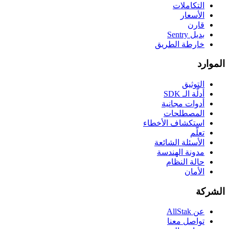
التكاملات
الأسعار
قارن
بديل Sentry
خارطة الطريق
الموارد
التوثيق
أدلّة الـ SDK
أدوات مجانية
المصطلحات
استكشاف الأخطاء
تعلّم
الأسئلة الشائعة
مدونة الهندسة
حالة النظام
الأمان
الشركة
عن AllStak
تواصل معنا