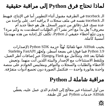
لماذا تحتاج فرق Python إلى مراقبة حقيقية
الـ traceback في الطرفية مقبول أثناء التطوير. أما في الإنتاج، فيهبط
الـ traceback نفسه في ملف سجلات لا يراقبه أحد، على واحدة من
عدة نسخ، قبل دقائق من تدوير السجل. هل هو خطأ جديد أم
معروف؟ هل بدأ مع آخر نشر؟ أي الطلبات اصطدمت به وكم مرة؟
بدون تتبّع أخطاء حقيقي لـ Python، تكلّف كل إجابة من هذه مهندسًا
أمسيةً كاملة.
يجيب AllStak عنها تلقائيًا. تُهيَّأ حزمة Python SDK (لإصدارات
Python 3.9 فما فوق) في بضعة أسطر، وتُجهّز FastAPI وStarlette
تلقائيًا بعد init، وتتكامل مع Flask وDjango عبر إضافات أطر العمل،
وتلتقط الاستثناءات مع الإصدار والبيئة اللذين أتت منهما. وتعيش
الأخطاء والطلبات والسجلات والتوافر ومقاييس الخوادم على منصة
واحدة بفاتورة واحدة — فتكتمل الصورة دون تجميع أدوات متفرّقة.
مراقبة شاملة لـ Python
من أول استثناء غير معالَج إلى الخادم الذي عمل عليه، يغطّي
AllStak خدمات Python عبر كل طبقة.