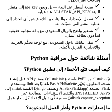
إضافات أطر العمل.
بضعة أسطر عند البدء — بل ويعود api_key إلى متغيّر
البيئة ALLSTAK_API_KEY عند غيابه.
تفصل الإصدارات والبيئات بياناتك، فيشير أي انحدار إلى
عملية النشر التي تسبّبت به.
تسعير واضح بالريال السعودي مع باقة مجانية حقيقية —
ابدأ دون بطاقة ائتمان.
تبقى بياناتك داخل السعودية، مع لوحة تحكّم بالعربية
والإنجليزية للفريق بأكمله.
أسئلة شائعة حول مراقبة Python
كيف أضيف تتبّع الأخطاء إلى تطبيق Python؟
ثبّت allstak من PyPI واستدعِ allstak.init() بمفتاح API قبل إنشاء
نسخة التطبيق. يُجهَّز FastAPI/Starlette تلقائيًا بعد init؛ ويستخدم
Flask الصيغة AllStakFlask(app) ويضيف Django القيمة allstak إلى
INSTALLED_APPS. وتُلتقط الاستثناءات المعالَجة عبر
allstak.capture_exception() — ويغطّي دليل الإعداد كل إطار عمل.
ما إصدارات Python وأطر العمل المدعومة؟