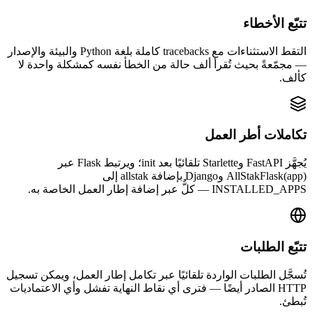
تتبّع الأخطاء
التقط الاستثناءات مع tracebacks كاملة بلغة Python والبيئة والإصدار
— مجمّعةً بحيث تُقرأ ألف حالة من الخطأ نفسه كمشكلة واحدة لا
كألف.
تكاملات أطر العمل
يُجهَّز FastAPI وStarlette تلقائيًا بعد init؛ ويرتبط Flask عبر
AllStakFlask(app) وDjango بإضافة allstak إلى
INSTALLED_APPS — كلٌّ عبر إضافة إطار العمل الخاصة به.
تتبّع الطلبات
تُسجَّل الطلبات الواردة تلقائيًا عبر تكامل إطار العمل، ويمكن تسجيل
HTTP الصادر أيضًا — فترى أي نقاط النهاية تفشل وأي الاعتماديات
تُبطئ.