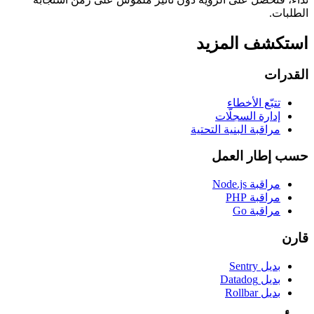
الطلبات.
استكشف المزيد
القدرات
تتبّع الأخطاء
إدارة السجلّات
مراقبة البنية التحتية
حسب إطار العمل
مراقبة Node.js
مراقبة PHP
مراقبة Go
قارن
بديل Sentry
بديل Datadog
بديل Rollbar