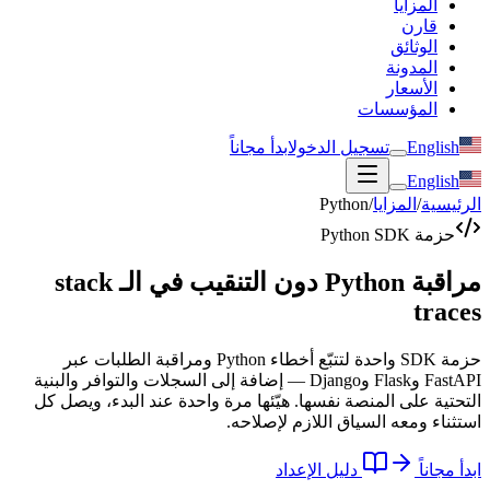
المزايا
قارن
الوثائق
المدونة
الأسعار
المؤسسات
English
تسجيل الدخول
ابدأ مجاناً
English
الرئيسية
/
المزايا
/
Python
حزمة Python SDK
مراقبة Python دون التنقيب في الـ stack
traces
حزمة SDK واحدة لتتبّع أخطاء Python ومراقبة الطلبات عبر
FastAPI وFlask وDjango — إضافة إلى السجلات والتوافر والبنية
التحتية على المنصة نفسها. هيّئها مرة واحدة عند البدء، ويصل كل
استثناء ومعه السياق اللازم لإصلاحه.
ابدأ مجاناً
دليل الإعداد