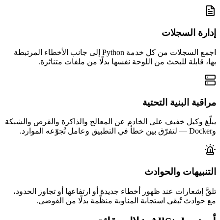
إدارة السجلات
اجمع السجلات من كل خدمة Python إلى جانب الأخطاء المرتبطة
بها، قابلة للبحث من اللوحة نفسها بدلًا من ملفات متناثرة.
مراقبة البنية التحتية
يبلّغ وكيل خفيف على الخادم عن المعالج والذاكرة والقرص والشبكة
وDocker — لتفرّق بين خطأ في التطبيق وعامل تُجوّعه الموارد.
التنبيهات والحوادث
تلقَّ إشعارات عند ظهور أخطاء جديدة أو ارتفاعها أو تجاوز الحدود،
مع حوادث تُبقي استجابة المناوبة منظّمة بدلًا من الفوضى.