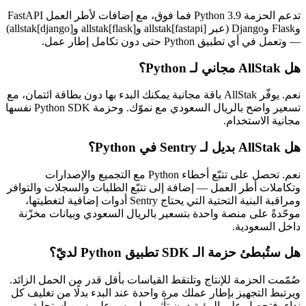
تدعم الحزمة Python 3.9 فما فوق، مع إضافات لأطر العمل FastAPI
وFlask وDjango (عبر allstak[fastapi] وallstak[flask] وallstak[django])
— وتعمل في أي تطبيق Python حتى دون تكامل إطار عمل.
هل AllStak مجاني لـ Python؟
نعم. يوفّر AllStak باقة مجانية يمكنك البدء بها دون بطاقة ائتمان، مع
تسعير واضح بالريال السعودي مع نموّك. وحزمة Python SDK نفسها
مجانية الاستخدام.
هل AllStak بديل لـ Sentry في Python؟
نعم. تحصل على تتبّع أخطاء Python مع التجميع والإصدارات
وتكاملات أطر العمل — إضافة إلى تتبّع الطلبات والسجلات والتوافر
ومراقبة البنية التحتية التي يحتاج Sentry أدوات إضافية لتغطيتها،
موحّدةً على منصة واحدة بتسعير بالريال السعودي وبيانات مخزّنة
داخل السعودية.
هل ستُبطئ حزمة الـ SDK تطبيق Python لديّ؟
صُمّمت الحزمة للإنتاج وتلتقط القياسات بأقل قدر من الحمل الزائد.
ويرتبط التجهيز بإطار عملك مرة واحدة عند البدء بدلًا من تغليف كل
نداء، فتحصل على الرؤية دون تأثير ملموس على زمن استجابة