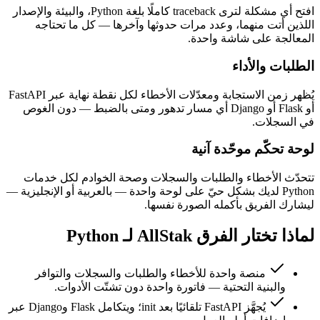
افتح أي مشكلة لترى traceback كاملًا بلغة Python، والبيئة والإصدار
اللذين أتت منهما، وعدد مرات حدوثها وآخرها — كل ما تحتاجه
المعالجة على شاشة واحدة.
الطلبات والأداء
يُظهر زمن الاستجابة ومعدّلات الأخطاء لكل نقطة نهاية عبر FastAPI
أو Flask أو Django أي مسار تدهور ومتى بالضبط — دون الغوص
في السجلات.
لوحة تحكّم موحّدة آنية
تتحدّث الأخطاء والطلبات والسجلات وصحة الخوادم لكل خدمات
Python لديك بشكل حيّ على لوحة واحدة — بالعربية أو الإنجليزية —
ليشارك الفريق بأكمله الصورة نفسها.
لماذا تختار الفرق AllStak لـ Python
منصة واحدة للأخطاء والطلبات والسجلات والتوافر
والبنية التحتية — فاتورة واحدة دون تشتّت الأدوات.
يُجهَّز FastAPI تلقائيًا بعد init؛ ويتكامل Flask وDjango عبر