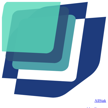
AllStak