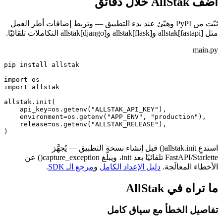
أضف AllStak خلال دقائق
ثبّت من PyPI وهيّئ عند بدء التطبيق — وتربط إضافات أطر العمل
مثل allstak[fastapi] وallstak[flask] وallstak[django] التكاملات تلقائيًا.
main.py
pip install allstak

import os

import allstak

allstak.init(

    api_key=os.getenv("ALLSTAK_API_KEY"),

    environment=os.getenv("APP_ENV", "production"),

    release=os.getenv("ALLSTAK_RELEASE"),

)
استدعِ allstak.init() قبل إنشاء نسخة التطبيق — يُجهَّز
FastAPI/Starlette تلقائيًا بعد init، ويبلّغ capture_exception() عن
الأخطاء المعالَجة.
دليل الإعداد الكامل
و
مرجع الـ SDK
.
ما تراه في AllStak
تفاصيل الخطأ مع سياق كامل