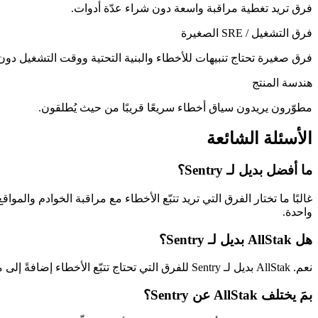
فرق تريد تغطية مراقبة واسعة دون شراء عدّة أدوات.
فرق التشغيل / SRE الصغيرة
فرق صغيرة تحتاج تنبيهات للأخطاء والبنية التحتية ووقت التشغيل دون 
هندسة المنتج
مطوّرون يريدون سياق أخطاء سريعًا قريبًا من حيث يُطلقون.
الأسئلة الشائعة
ما أفضل بديل لـ Sentry؟
واحدة.
هل AllStak بديل لـ Sentry؟
نعم. AllStak بديل لـ Sentry للفرق التي تحتاج تتبّع الأخطاء إضافةً إلى مراقبة الخوادم والمواقع والتنبيهات في لوحة موحّدة.
بمَ يختلف AllStak عن Sentry؟