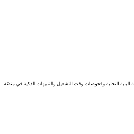
ي مكان واحد منصّة AllStak — إذ تجمع تتبّع الأخطاء اللحظي ومراقبة البنية التحتية وفحوصات وقت التشغيل والتنبيهات الذكية في منصّة