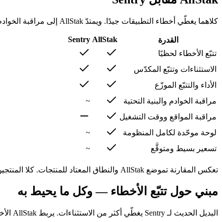
كلاهما يغطّي أخطاء التطبيقات جيدًا. ويمتدّ AllStak إلى مراقبة الخوادم والمواقع لتكون الرؤية الكاملة في منصّة واحدة.
Sentry
AllStak
القدرة
تتبّع الأخطاء لحظيًا
الاستثناءات وتتبّع المكدّس
الأداء والتتبّع الموزّع
مراقبة الخوادم والبنية التحتية
~
مراقبة المواقع ووقت التشغيل
لوحة موحّدة لكامل المنظومة
~
تسعير بسيط ومتوقَّع
~
تعكس المقارنة تموضع AllStak والنطاق المعتاد للمنتجات. كلا المنتجين يتطوّران — راجع موقع كل مزوّد لأحدث القدرات.
مبني حول تتبّع الأخطاء — وكل ما يحيط به
البديل الحديث لـ Sentry يغطّي أكثر من الاستثناءات. يربط AllStak الأخطاء بالطلبات والخوادم والإصدارات التي تقف خلفها.