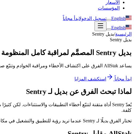
الأسعار
المؤسسات
English
تسجيل الدخول
ابدأ مجاناً
English
الرئيسية
/
بديل Sentry
بديل Sentry
بديل Sentry المصمَّم لمراقبة كامل المنظومة التقنية
يساعد AllStak الفرق على اكتشاف الأخطاء ومراقبة الخوادم وتتبّع صحة المواقع والاستجابة للحوادث بسرعة من لوحة تحكّم واحدة موحّدة.
ابدأ مجاناً
استكشف المزايا
لماذا تبحث الفرق عن بديل لـ Sentry
يُعدّ Sentry أداة متقنة لتتبّع أخطاء التطبيقات والاستثناءات. 
كلفة.
تختار الفرق بديلًا لـ Sentry عندما تريد رؤية للتطبيق والتشغيل في مكان واحد — الاستثناءات وصحة الخوادم ووقت تشغيل الموقع والتنبيهات معًا — دون ربط عدّة منصّات. وهذا تحديدًا ما صُمِّم له AllStak.
AllStak مقابل Sentry