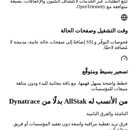
تتبّع الطلبات عبر الخدمات لاكتشاف الكُمون والإخفاقات، بصيغة
متوافقة مع OpenTelemetry.
وقت التشغيل وصفحات الحالة
فحوصات التوفّر وSSL إضافةً إلى صفحات حالة عامة، مدمجة لا
مُضافة لاحقًا.
تسعير بسيط ومتوقَّع
خطط واضحة يسهل فهمها، مع باقة مجانية للبدء ودون متاهة
مبيعات للمؤسسات.
من الأنسب له AllStak بدلًا من Dynatrace
الناشئة والفرق النامية
فرق تريد تغطية مراقبة واسعة دون تعقيد المؤسسات أو فريق
منصّة كبير.