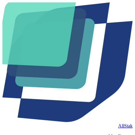
AllStak