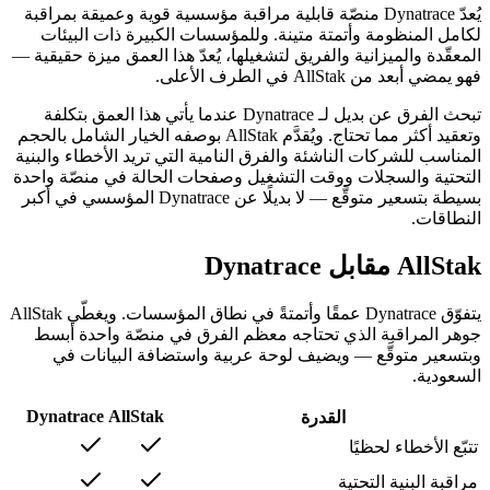
يُعدّ Dynatrace منصّة قابلية مراقبة مؤسسية قوية وعميقة بمراقبة
لكامل المنظومة وأتمتة متينة. وللمؤسسات الكبيرة ذات البيئات
المعقّدة والميزانية والفريق لتشغيلها، يُعدّ هذا العمق ميزة حقيقية —
فهو يمضي أبعد من AllStak في الطرف الأعلى.
تبحث الفرق عن بديل لـ Dynatrace عندما يأتي هذا العمق بتكلفة
وتعقيد أكثر مما تحتاج. ويُقدَّم AllStak بوصفه الخيار الشامل بالحجم
المناسب للشركات الناشئة والفرق النامية التي تريد الأخطاء والبنية
التحتية والسجلات ووقت التشغيل وصفحات الحالة في منصّة واحدة
بسيطة بتسعير متوقَّع — لا بديلًا عن Dynatrace المؤسسي في أكبر
النطاقات.
AllStak مقابل Dynatrace
يتفوّق Dynatrace عمقًا وأتمتةً في نطاق المؤسسات. ويغطّي AllStak
جوهر المراقبة الذي تحتاجه معظم الفرق في منصّة واحدة أبسط
وبتسعير متوقَّع — ويضيف لوحة عربية واستضافة البيانات في
السعودية.
Dynatrace
AllStak
القدرة
تتبّع الأخطاء لحظيًا
مراقبة البنية التحتية