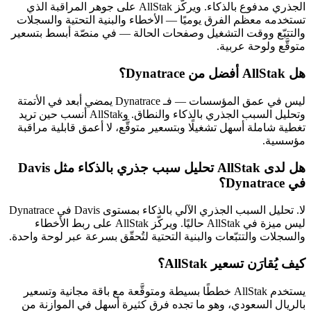
الجذري مدفوع بالذكاء. ويركّز AllStak على جوهر المراقبة الذي
تستخدمه معظم الفرق يوميًا — الأخطاء والبنية التحتية والسجلات
والتتبّع ووقت التشغيل وصفحات الحالة — في منصّة أبسط بتسعير
متوقَّع ولوحة عربية.
هل AllStak أفضل من Dynatrace؟
ليس في عمق المؤسسات — فـ Dynatrace يمضي أبعد في الأتمتة
وتحليل السبب الجذري بالذكاء والنطاق. وAllStak أنسب حين تريد
تغطية شاملة أسهل تشغيلًا وبتسعير متوقَّع، لا أعمق قابلية مراقبة
مؤسسية.
هل لدى AllStak تحليل سبب جذري بالذكاء مثل Davis
في Dynatrace؟
لا. تحليل السبب الجذري الآلي بالذكاء بمستوى Davis في Dynatrace
ليس ميزة في AllStak حاليًا. ويركّز AllStak على ربط الأخطاء
والسجلات والتتبّعات والبنية التحتية لتُحقّق بسرعة عبر لوحة واحدة.
كيف يُقارَن تسعير AllStak؟
يستخدم AllStak خططًا بسيطة ومتوقَّعة مع باقة مجانية وتسعير
بالريال السعودي، وهو ما تجده فرق كثيرة أسهل في الموازنة من