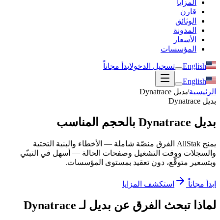
المزايا
قارن
الوثائق
المدونة
الأسعار
المؤسسات
English
تسجيل الدخول
ابدأ مجاناً
English
الرئيسية
/
بديل Dynatrace
بديل Dynatrace
بديل Dynatrace بالحجم المناسب
يمنح AllStak الفرق منصّة شاملة — الأخطاء والبنية التحتية
والسجلات ووقت التشغيل وصفحات الحالة — أسهل في التبنّي
وبتسعير متوقَّع، دون تعقيد بمستوى المؤسسات.
ابدأ مجاناً
استكشف المزايا
لماذا تبحث الفرق عن بديل لـ Dynatrace