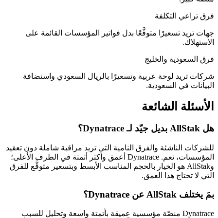
فرق تراعي التكلفة
جهات تريد تسعيرًا متوقَّعًا بدل فواتير المؤسسات القائمة على
الاستهلاك.
فرق السعودية والخليج
شركات تريد لوحة عربية وتسعيرًا بالريال السعودي واستضافة
البيانات في السعودية.
الأسئلة الشائعة
هل AllStak بديل جيّد لـ Dynatrace؟
للشركات الناشئة والفرق النامية التي تريد مراقبة شاملة دون تعقيد
المؤسسات، نعم. Dynatrace أعمق وأكثر أتمتة في الطرف الأعلى؛
وAllStak هو الخيار بالحجم المناسب الأبسط وبتسعير متوقَّع للفرق
التي لا تحتاج هذا العمق.
بمَ يختلف AllStak عن Dynatrace؟
Dynatrace منصّة مؤسسية عميقة بأتمتة واسعة وتحليل للسبب