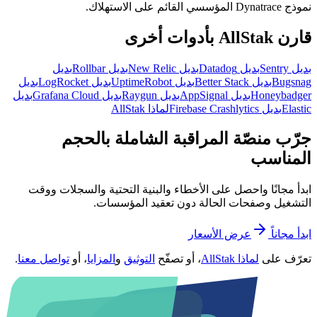
نموذج Dynatrace المؤسسي القائم على الاستهلاك.
قارن AllStak بأدوات أخرى
بديل Sentry
بديل Datadog
بديل New Relic
بديل Rollbar
بديل
Bugsnag
بديل Better Stack
بديل UptimeRobot
بديل LogRocket
بديل
Honeybadger
بديل AppSignal
بديل Raygun
بديل Grafana Cloud
بديل
Elastic
بديل Firebase Crashlytics
لماذا AllStak
جرّب منصّة المراقبة الشاملة بالحجم
المناسب
ابدأ مجانًا واحصل على الأخطاء والبنية التحتية والسجلات ووقت
التشغيل وصفحات الحالة دون تعقيد المؤسسات.
ابدأ مجاناً
عرض الأسعار
تعرّف على
لماذا AllStak
، أو تصفّح
التوثيق
و
المزايا
، أو
تواصل معنا
.