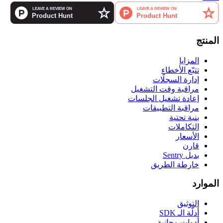
المنتج
المزايا
تتبّع الأخطاء
إدارة السجلّات
مراقبة وقت التشغيل
إعادة تشغيل الجلسات
مراقبة التطبيقات
بنية تحتية
التكاملات
الأسعار
قارن
بديل Sentry
خارطة الطريق
الموارد
التوثيق
أدلّة الـ SDK
أدوات مجانية