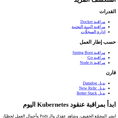
القدرات
مراقبة Docker
مراقبة البنية التحتية
إدارة السجلّات
حسب إطار العمل
مراقبة Spring Boot
مراقبة Go
مراقبة Node.js
قارن
بديل Datadog
بديل New Relic
بديل Better Stack
ابدأ بمراقبة عنقود Kubernetes اليوم
انشر المجمّع الخفيف، وشاهد عقدك والـ Pods وأحمال العمل لحظيًا،