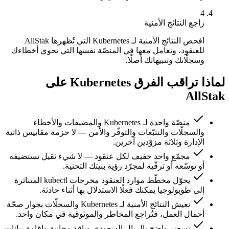
4
راجع النتائج الأمنية
افحص النتائج الأمنية لـ Kubernetes التي تُظهرها AllStak
للعنقود، وتعامل معها في المنصّة نفسها التي تحوي أخطاءك
وسجلّاتك وتنبيهاتك أصلًا.
لماذا تراقب الفرق Kubernetes على
AllStak
منصّة واحدة لـ Kubernetes والمضيفات والأخطاء
والسجلّات والتتبّعات والتوفّر والأمن — لا حزمة مقاييس ذاتية
الإدارة وثلاثة مزوّدين آخرين.
مجمّع واحد خفيف لكل عنقود — لا شيء ثقيل تستضيفه
أو توسّعه أو ترقّيه لمجرّد رؤية بنيتك التحتية.
يحوّل مخطّط موارد العنقود مخرجات kubectl المتناثرة
إلى طوبولوجيا يمكنك فعلًا الاستدلال بها أثناء حادثة.
تعيش النتائج الأمنية لـ Kubernetes والسجلّات بجوار صحّة
أحمال العمل، فتُراجع المخاطر والموثوقية في مكان واحد.
تسعير واضح بالريال السعودي وباقة مجانية وإقامة بيانات