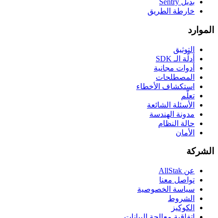
بديل Sentry
خارطة الطريق
الموارد
التوثيق
أدلّة الـ SDK
أدوات مجانية
المصطلحات
استكشاف الأخطاء
تعلّم
الأسئلة الشائعة
مدونة الهندسة
حالة النظام
الأمان
الشركة
عن AllStak
تواصل معنا
سياسة الخصوصية
الشروط
الكوكيز
اتفاقية معالجة البيانات