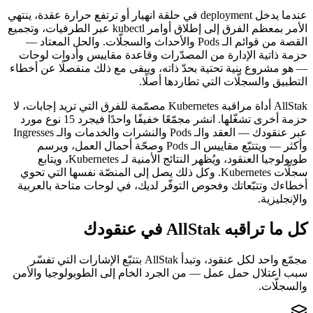
عندما يدخل deployment في حلقة انهيار أو ترتفع حرارة عقدة، ينتهي
الأمر بمعظم الفرق إلى إطلاق أوامر kubectl عبر الطرفيات، وتجميع
القصة من قوائم الـ Pods والأحداث والسجلّات. والحل المعتاد —
حزمة ذاتية الإدارة من المصدّرات وقاعدة مقاييس وأدوات لوحات
— هو مشروع بنية تحتية بحدّ ذاته، ويبقى مع ذلك منفصلًا عن أخطاء
التطبيق والسجلّات التي تطاردها أصلًا.
AllStak أداة مراقبة Kubernetes مصمّمة للفرق التي تريد إجابات، لا
حزمة أخرى تشغّلها. انشر مجمّعًا خفيفًا واحدًا فيجرد 15 نوع مورد
عبر عنقودك — العقد والـ Pods والنشرات والخدمات والـ Ingresses
وأكثر — ويتتبّع مقاييس الـ Pods وصحّة أحمال العمل، ويرسم
طوبولوجيا العنقود، ويُظهر النتائج الأمنية لـ Kubernetes، ويتابع
سجلّات Kubernetes. وكل ذلك يصل إلى المنصّة نفسها التي تحوي
أخطاءك وتتبّعاتك وفحوص التوفّر لديك، في لوحات متاحة بالعربية
والإنجليزية.
كل ما تراقبه AllStak في عنقودك
مجمّع واحد لكل عنقود، وتبدأ AllStak بتتبّع الإشارات التي تفسّر
سبب اعتلال حمل عمل — من الجرد الخام إلى الطوبولوجيا والأمن
والسجلّات.