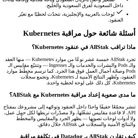
داخل السعودية لفرق السعودية والخليج.
لوحات بالعربية والإنجليزية، تتحدّث لحظيًا مع تغيّر
العنقود.
أسئلة شائعة حول مراقبة Kubernetes
ماذا تراقب AllStak في عنقود Kubernetes؟
تجرد AllStak خمسة عشر نوعًا من موارد Kubernetes — منها العقد
والـ Pods والنشرات والخدمات والـ Ingresses — وتتتبّع مقاييس الـ
Pods وصحّة أحمال العمل فوق هذا الجرد. كما ترسم مخطّط موارد
العنقود، وتُظهر النتائج الأمنية لـ Kubernetes، وتجمع سجلّات
Kubernetes، كل ذلك على لوحة لحظية واحدة.
ما مدى صعوبة إعداد مراقبة Kubernetes مع AllStak؟
تنشر مجمّعًا خفيفًا واحدًا داخل العنقود وتوجّهه إلى مشروعك بمفتاح
API. لا قاعدة مقاييس تشغّلها، ولا مصدّرات تربطها لكل حمل عمل،
ولا أدوات لوحات تصونها — يظهر الجرد والمقاييس والمخطّط
والنتائج الأمنية والسجلّات في AllStak خلال دقائق.
كيف تقارن AllStak بـ Datadog في تكلفة مراقبة