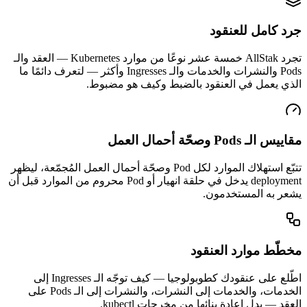
جرد كامل للعنقود
تجرد AllStak خمسة عشر نوعًا من موارد Kubernetes — العقد والـ
Pods والنشرات والخدمات والـ Ingresses وأكثر — لتعرف دائمًا ما
الذي يعمل في العنقود بالضبط وكيف هو مضبوط.
مقاييس الـ Pods وصحّة أحمال العمل
تتبّع استهلاك الموارد لكل Pod وصحّة أحمال العمل المُجمّعة، ليظهر
deployment يدخل في حلقة انهيار أو Pod محروم من الموارد قبل أن
يشعر به المستخدمون.
مخطّط موارد العنقود
اطّلع على عنقودك كطوبولوجيا — كيف توجّه الـ Ingresses إلى
الخدمات، والخدمات إلى النشرات، والنشرات إلى الـ Pods على
العقد — بدل إعادة بنائها من مخرجات kubectl.