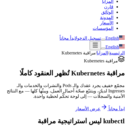
المزايا
قارن
الوثائق
المدونة
الأسعار
المؤسسات
English
تسجيل الدخول
ابدأ مجاناً
English
الرئيسية
/
المزايا
/
مراقبة Kubernetes
مراقبة Kubernetes
مراقبة Kubernetes تُظهر العنقود كاملًا
مجمّع خفيف يجرد عقدك والـ Pods والنشرات والخدمات والـ
Ingresses لديك، ويتتبّع صحّة أحمال العمل، ويبثّها كلها — مع النتائج
الأمنية والسجلّات — إلى لوحة تحكّم لحظية واحدة.
ابدأ مجاناً
عرض الأسعار
kubectl ليس استراتيجية مراقبة