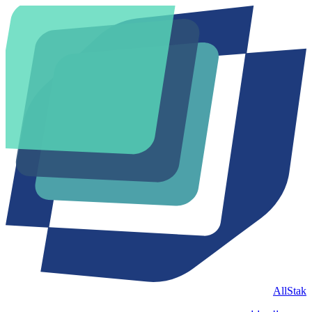
AllStak