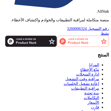
AllStak
منصة متكاملة لمراقبة التطبيقات والخوادم واكتشاف الأخطاء.
رقم التسجيل 3260006324
نشط
المنتج
المزايا
تتبّع الأخطاء
إدارة السجلّات
مراقبة وقت التشغيل
إعادة تشغيل الجلسات
مراقبة التطبيقات
بنية تحتية
التكاملات
الأسعار
قارن