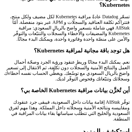
Kubernetes؟
تسعّر Datadog عادةً مراقبة Kubernetes لكل مضيف ولكل منتج،
فتتراكم تكلفة العناقيد والسجلّات و APM عبر بنود منفصلة. أمّا
AllStak فهي شاملة بتسعير واضح بالريال السعودي: مراقبة
Kubernetes والمضيفات والأخطاء والسجلّات والتتبّعات والتوفّر
والأمن على منصّة واحدة وفاتورة واحدة، ويمكنك البدء مجانًا.
هل توجد باقة مجانية لمراقبة Kubernetes؟
نعم. يمكنك البدء مجانًا وربط عنقود ورؤية الجرد وصحّة أحمال
العمل والنتائج الأمنية والسجلّات دون تكلفة، ثم الانتقال إلى تسعير
واضح بالريال السعودي مع توسّعك. ويغطّي الحساب نفسه أخطاءك
وسجلّاتك وتتبّعاتك وفحوص التوفّر لديك.
أين تُخزَّن بيانات مراقبة Kubernetes الخاصة بي؟
توفّر AllStak إقامة بيانات داخل السعودية، فيبقى جرد عنقودك
ومقاييسه ونتائجه الأمنية وسجلّاته داخل المملكة. وهذا مهم لفرق
السعودية والخليج التي تتطلّب سياساتها بقاء بيانات المراقبة في
المنطقة.
استكشف المزيد