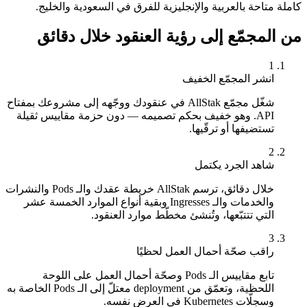
كاملة متاحة بالعربية والإنجليزية للفرق في السعودية والخليج.
من المجمّع إلى رؤية العنقود خلال دقائق
1
انشر المجمّع الخفيف
شغّل مجمّع AllStak في عنقودك ووجّهه إلى مشروعك بمفتاح
API. وهو خفيف بحكم تصميمه — دون حزمة مقاييس ثقيلة
تستضيفها أو ترقّيها.
2
شاهد الجرد يكتمل
خلال دقائق، ترسم AllStak خريطة عقدك والـ Pods والنشرات
والخدمات والـ Ingresses وبقية أنواع الموارد الخمسة عشر
التي تتتبّعها، وتُنشئ مخطّط موارد العنقود.
3
راقب صحّة أحمال العمل لحظيًا
تابع مقاييس الـ Pods وصحّة أحمال العمل على اللوحة
اللحظية، وتعمّق من deployment معتلّ إلى الـ Pods الخاصة به
وسجلّات Kubernetes في العرض نفسه.