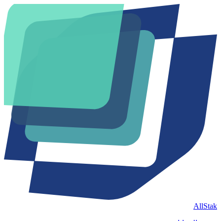
AllStak