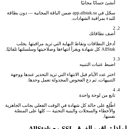
أنشئ حسابًا مجانيًا
سجّل في app.allstak.sa ضمن الباقة المجانية — دون بطاقة
للبدء بمراقبة الشهادات.
2
أضف نطاقاتك
أدخل النطاقات ونقاط النهاية التي تريد مراقبتها. يجلب
AllStak كل شهادة ويقرأ انتهاءها وصلاحيتها وسلسلتها تلقائيًا.
3
اضبط عتبات التنبيه
اختر عدد الأيام قبل الانتهاء التي تريد التحذير عندها ووجهة
التنبيهات، ثم دع الفحوص المجدولة تعمل وحدها.
4
تابع من لوحة واحدة
اطّلع على حالة كل شهادة في الوقت الفعلي بجانب الجاهزية
والأخطاء والسجلات والبنية التحتية — كلها على المنصّة
نفسها.
لماذا تراقب الفرق SSL مع AllStak