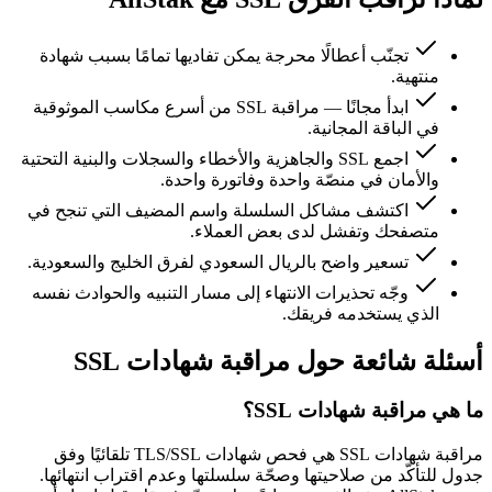
تجنّب أعطالًا محرجة يمكن تفاديها تمامًا بسبب شهادة
منتهية.
ابدأ مجانًا — مراقبة SSL من أسرع مكاسب الموثوقية
في الباقة المجانية.
اجمع SSL والجاهزية والأخطاء والسجلات والبنية التحتية
والأمان في منصّة واحدة وفاتورة واحدة.
اكتشف مشاكل السلسلة واسم المضيف التي تنجح في
متصفحك وتفشل لدى بعض العملاء.
تسعير واضح بالريال السعودي لفرق الخليج والسعودية.
وجّه تحذيرات الانتهاء إلى مسار التنبيه والحوادث نفسه
الذي يستخدمه فريقك.
أسئلة شائعة حول مراقبة شهادات SSL
ما هي مراقبة شهادات SSL؟
مراقبة شهادات SSL هي فحص شهادات TLS/SSL تلقائيًا وفق
جدول للتأكّد من صلاحيتها وصحّة سلسلتها وعدم اقتراب انتهائها.