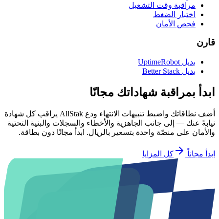
مراقبة وقت التشغيل
اختبار الضغط
فحص الأمان
قارن
بديل UptimeRobot
بديل Better Stack
ابدأ بمراقبة شهاداتك مجانًا
أضف نطاقاتك واضبط تنبيهات الانتهاء ودع AllStak يراقب كل شهادة
نيابةً عنك — إلى جانب الجاهزية والأخطاء والسجلات والبنية التحتية
والأمان على منصّة واحدة بتسعير بالريال. ابدأ مجانًا دون بطاقة.
ابدأ مجاناً
كل المزايا