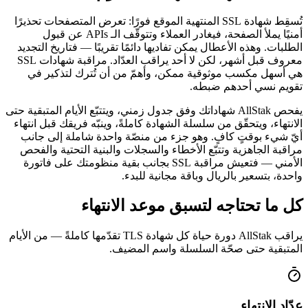
تُسقِط شهادة SSL المنتهية الموقع فورًا: تعرض المتصفحات تحذيرًا
أمنيًا يملأ الصفحة، فيغادر العملاء وتتوقّف الـ APIs عن قبول
الطلبات. وهذه الأعطال يمكن تفاديها دائمًا تقريبًا — فتاريخ التجديد
معروف قبل أشهر، لكن لا أحد يراقب العدّاد. مراقبة شهادات SSL
هي أسهل مكسب موثوقية ممكن، وأهمّ من أن تُترك لتذكير في
تقويم نسي أحدهم ضبطه.
يفحص AllStak شهاداتك وفق جدول زمني، ويتتبّع الأيام المتبقية حتى
الانتهاء، ويتحقّق من سلسلة الشهادة كاملةً، وينبّه فريقك قبل انتهاء
أيّ شيء بوقتٍ كافٍ. وهو جزء من منصّة واحدة شاملة إلى جانب
مراقبة الجاهزية وتتبّع الأخطاء والسجلات والبنية التحتية والفحص
الأمني — فتعيش مراقبة SSL بجانب بقية منظومتك على فاتورة
واحدة، بتسعير بالريال وباقة مجانية للبدء.
كل ما تحتاجه لتسبق موعد الانتهاء
يراقب AllStak دورة حياة كل شهادة TLS تقدّمها كاملةً — من الأيام
المتبقية حتى صحّة السلسلة واسم المضيف.
عدّاد الانتهاء