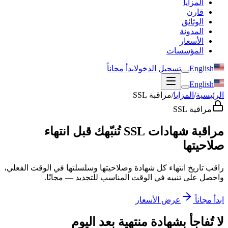
المزايا
قارن
الوثائق
المدونة
الأسعار
المؤسسات
English
تسجيل الدخول
ابدأ مجاناً
English
الرئيسية
/
المزايا
/
مراقبة SSL
مراقبة SSL
مراقبة شهادات SSL تُنبّهك قبل انتهاء
صلاحيتها
راقب تاريخ انتهاء كل شهادة وصلاحيتها وسلسلتها في الوقت الفعلي،
واحصل على تنبيه في الوقت المناسب للتجديد — مجانًا.
ابدأ مجاناً
عرض الأسعار
لا تُفاجأ بشهادة منتهية بعد اليوم