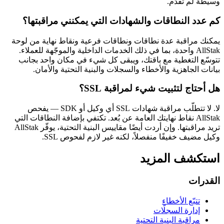
وسيطة لم تُقدَّم.
كم عدد النطاقات والشهادات التي يمكنني مراقبتها؟
يمكنك مراقبة عدة نطاقات ونطاقات فرعية ونقاط نهاية من لوحة
AllStak واحدة، بما في ذلك الخدمات الداخلية والموجّهة للعملاء.
تتوسّع التغطية مع باقتك، ويبقى كل شيء في مكان واحد بجانب
بيانات الجاهزية والأخطاء والسجلات والبنية التحتية والأمان.
هل أحتاج لتثبيت شيء لمراقبة SSL؟
لا. لا تتطلّب مراقبة شهادات SSL أي وكيل أو SDK — يفحص
AllStak نقاط نهايتك العامة عن بُعد. تكتفي بإضافة النطاقات التي
تريد مراقبتها. وإن أردت أيضًا مقاييس البنية التحتية، يوفّر AllStak
وكيل مضيف خفيفًا منفصلاً، لكنه غير لازم لفحوص SSL.
استكشف المزيد
القدرات
تتبّع الأخطاء
إدارة السجلّات
مراقبة البنية التحتية