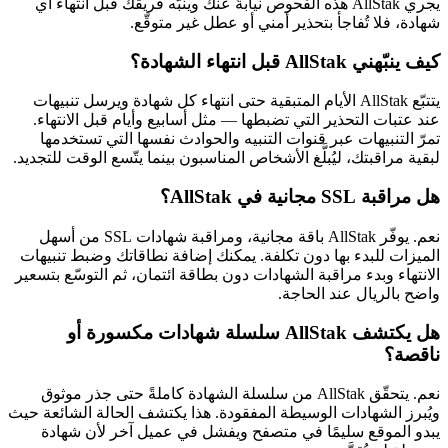
يجري AllStak هذه الفحوص نيابةً عنك وينبّه فريقك قبل انتهاء أي
شهادة، فلا تُفاجأ بتحذير أمني أو عطل غير متوقّع.
كيف ينبّهني AllStak قبل انتهاء الشهادة؟
يتتبّع AllStak الأيام المتبقية حتى انتهاء كل شهادة ويرسل تنبيهات
عند عتبات التحذير التي تضبطها — مثل أسابيع وأيام قبل الانتهاء.
تمرّ التنبيهات عبر قنوات التنبيه والحوادث نفسها التي تستخدمها
لبقية مراقبتك، ليُبلَّغ الأشخاص المناسبون بينما يتّسع الوقت للتجديد.
هل مراقبة SSL مجانية في AllStak؟
نعم. يوفّر AllStak باقة مجانية، ومراقبة شهادات SSL من أسهل
الميزات للبدء بها دون تكلفة. يمكنك إضافة نطاقاتك وضبط تنبيهات
الانتهاء وبدء مراقبة الشهادات دون بطاقة ائتمان، ثم التوسّع بتسعير
واضح بالريال عند الحاجة.
هل يكتشف AllStak سلسلة شهادات مكسورة أو
ناقصة؟
نعم. يتحقّق AllStak من سلسلة الشهادة كاملةً حتى جذر موثوق
ويُبرز الشهادات الوسيطة المفقودة. هذا يكتشف الحالة الشائعة حيث
يبدو الموقع سليمًا في متصفح ويفشل في عميل آخر لأن شهادة