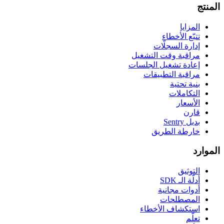
المنتج
المزايا
تتبّع الأخطاء
إدارة السجلّات
مراقبة وقت التشغيل
إعادة تشغيل الجلسات
مراقبة التطبيقات
بنية تحتية
التكاملات
الأسعار
قارن
بديل Sentry
خارطة الطريق
الموارد
التوثيق
أدلّة الـ SDK
أدوات مجانية
المصطلحات
استكشاف الأخطاء
تعلّم