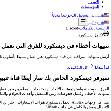
الأسعار
المؤسسات
English
تسجيل الدخول
ابدأ مجاناً
English
الرئيسية
/
التكاملات
/
Discord
تكامل ديسكورد
تنبيهات أخطاء في ديسكورد للفرق التي تعمل
أرسل تنبيهات المراقبة إلى قناة ديسكورد عبر اتصال بسيط بأسلوب webhook — الأخطاء وفشل زمن التشغيل وأحداث البنية التحتية، بدون تكرار وموجّهة بالقواعد.
ابدأ مجاناً
كل التكاملات
سيرفر ديسكورد الخاص بك صار أيضًا قناة تنبيه
تنبيهات الأخطاء وفشل فحوصات زمن التشغيل وأحداث الخوادم والنتائج
مثل كل وجهات AllStak، يعمل ديسكورد بقواعد الإشع
الاتصال يعيش بالكامل في جانب AllStak.