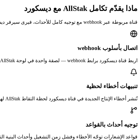
ماذا يقدّم تكامل AllStak مع ديسكورد
قناة مربوطة عبر webhook مع توجيه كامل للأحداث، فيرى سيرفر ديسكورد لديك ما تريده أن يراه بالضبط.
اتصال بأسلوب webhook
اربط قناة ديسكورد برابط webhook — لصقة واحدة في لوحة AllStak، بلا بوت تستضيفه ولا شيء تنشره.
تنبيهات أخطاء لحظية
تُنشر أخطاء الإنتاج الجديدة في قناة ديسكورد لحظة التقاط AllStak لها، مع السياق الذي يكفي للحكم على الخطورة بنظرة.
توجيه أحداث بالقواعد
قواعد الإشعارات توجّه الأخطاء وفشل زمن التشغيل وأحداث البنية التحتي