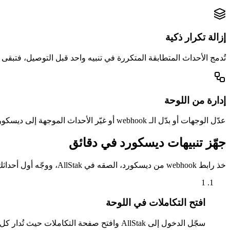
إزالة تكرار ذكية
تُدمج الأحداث المتطابقة المتكررة في تنبيه واحد قبل التوصيل، فتبقى 
إدارة من اللوحة
عدّل الوجهات أو بدّل الـ webhook أو غيّر الأحداث الموجهة إلى ديسكورد من صفحة التكاملات — بلا إعادة نشر وبلا شيفرة.
جهّز تنبيهات ديسكورد في دقائق
خذ رابط webhook من ديسكورد، الصقه في AllStak، ووجّه أول أحداثك.
1
افتح التكاملات في اللوحة
سجّل الدخول إلى AllStak وافتح صفحة التكاملات حيث تُدار كل قنوات الإشعارات.