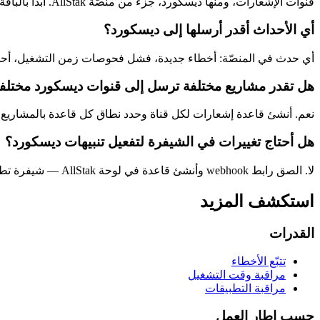
قنوات الإشعارات، ومنها ديسكورد، جزء من منصّة AllStak. ابدأ بالباقة المجانية وراجع صفحة الأسعار لتفاصيل الخطط.
أي الأحداث أقدر أرسلها إلى ديسكورد؟
أي حدث في المنصّة: أخطاء جديدة، فشل فحوصات زمن التشغيل، أحداث ال
هل تقدر مشاريع مختلفة ترسل إلى قنوات ديسكورد مختلف
نعم. أنشئ قاعدة إشعارات لكل قناة وحدد نطاق كل قاعدة بالمشاريع وأ
هل أحتاج تغييرات في الشيفرة لتفعيل تنبيهات ديسكورد؟
لا. الصق رابط webhook وأنشئ قاعدة في لوحة AllStak — شيفرة تطبيقك تبقى كما هي.
استكشف المزيد
القدرات
تتبّع الأخطاء
مراقبة وقت التشغيل
مراقبة التطبيقات
حسب إطار العمل