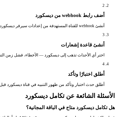
2
أضف رابط webhook من ديسكورد
أنشئ webhook للقناة المستهدفة من إعدادات سيرفر ديسكورد، ثم الصق رابطه في إعداد قناة ديسكورد داخل AllStak.
3
أنشئ قاعدة إشعارات
اختر أي الأحداث تذهب إلى ديسكورد — الأخطاء، فشل زمن التشغ
4
أطلق اختبارًا وتأكد
أطلق حدث اختبار وتأكد من ظهور التنبيه في قناة ديسكورد قبل
الأسئلة الشائعة عن تكامل ديسكورد
هل تكامل ديسكورد متاح في الباقة المجانية؟