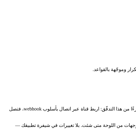
الفرق المستقلة واستوديوهات الألعاب ومجتمعات المطورين تدير عملها كله من ديسكورد. تكامل AllStak مع ديسكورد يجعل مراقبة الإنتاج جزءًا من هذا التدفّق: اربط قناة عبر اتصال بأسلوب webhook، فتصل
، وعدّل الوجهات من اللوحة متى شئت. بلا تغييرات في شيفرة تطبيقك —