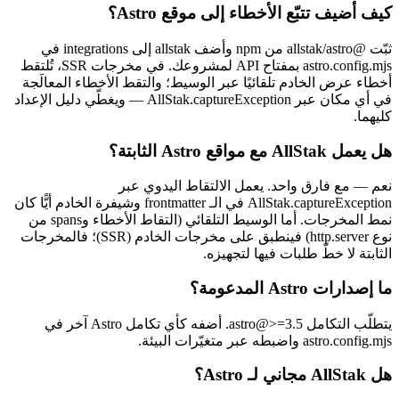
كيف أضيف تتبّع الأخطاء إلى موقع Astro؟
ثبّت @allstak/astro من npm وأضف allstak إلى integrations في
astro.config.mjs بمفتاح API لمشروعك. في مخرجات SSR، تُلتقط
أخطاء عرض الخادم تلقائيًا عبر الوسيط؛ والتقط الأخطاء المعالَجة
في أي مكان عبر AllStak.captureException — ويغطّي دليل الإعداد
كليهما.
هل يعمل AllStak مع مواقع Astro الثابتة؟
نعم — مع فارق واحد. يعمل الالتقاط اليدوي عبر
AllStak.captureException في الـ frontmatter وشيفرة الخادم أيًّا كان
نمط المخرجات. أما الوسيط التلقائي (التقاط الأخطاء وspans من
نوع http.server) فينطبق على مخرجات الخادم (SSR)؛ فالمخرجات
الثابتة لا خطّ طلبات فيها لتجهيزه.
ما إصدارات Astro المدعومة؟
يتطلّب التكامل astro@>=3.5. أضفه كأي تكامل Astro آخر في
astro.config.mjs واضبطه عبر متغيّرات البيئة.
هل AllStak مجاني لـ Astro؟