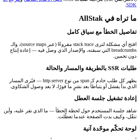
.
SDK
ما تراه في AllStak
تفاصيل الخطأ مع سياق كامل
افتح أي مشكلة لترى stack trace مقروءًا (عبر source maps)، والـ
breadcrumbs التي سبقته، والإصدار الذي وصل فيه — إعادة إنتاج
دون تخمين.
طلبات SSR بالطريقة والمسار والحالة
يظهر كل طلب خادم كـ span من نوع http.server — فيُرى المسار
الذي بدأ يفشل أو يتباطأ بعد نشرٍ ما فورًا، لا بعد وصول الشكاوى.
إعادة تشغيل جلسة العطل
شاهد جلسة المستخدم حول لحظة الخطأ — ما الذي نقر عليه، وأين
تنقّل، وكيف بدت الصفحة عندما تعطّلت.
لوحة تحكّم موحّدة آنية