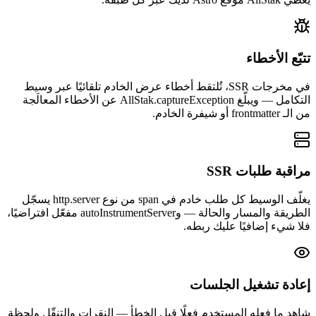
تتبّع الأخطاء
في مخرجات SSR، تُلتقط أخطاء عرض الخادم تلقائيًا عبر وسيط
التكامل — ويبلّغ AllStak.captureException عن الأخطاء المعالَجة
من الـ frontmatter أو شيفرة الخادم.
مراقبة طلبات SSR
يغلّف الوسيط كل طلب خادم في span من نوع http.server يسجّل
الطريقة والمسار والحالة — وautoInstrumentServer مفعّل افتراضيًا،
فلا شيء إضافيًا عليك ربطه.
إعادة تشغيل الجلسات
شاهد ما فعله المستخدم فعلًا قبل الخطأ — النقرات والتنقّل ولحظة