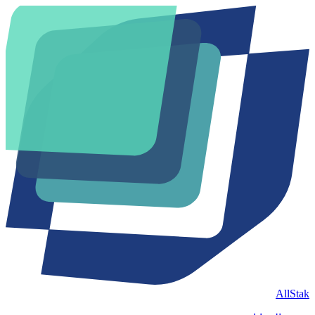
AllStak