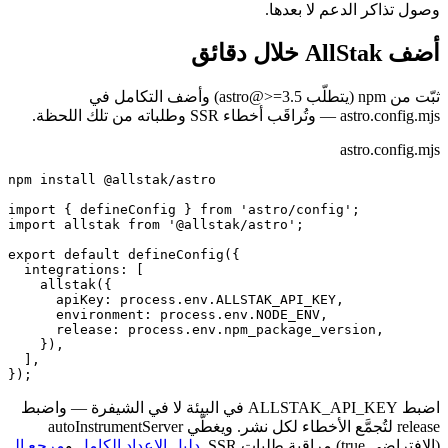
وصول تذاكر الدعم لا بعدها.
أضف AllStak خلال دقائق
ثبّت من npm (يتطلّب astro@>=3.5) وأضف التكامل في
astro.config.mjs — وتُراقَب أخطاء SSR وطلباته من تلك اللحظة.
astro.config.mjs
npm install @allstak/astro

import { defineConfig } from 'astro/config';

import allstak from '@allstak/astro';

export default defineConfig({

  integrations: [

    allstak({

      apiKey: process.env.ALLSTAK_API_KEY,

      environment: process.env.NODE_ENV,

      release: process.env.npm_package_version,

    }),

  ],

});
اضبط ALLSTAK_API_KEY في البيئة لا في الشيفرة — واضبط
release لتُجمَّع الأخطاء لكل نشر. ويغطّي autoInstrumentServer
(الافتراضي true) مراقبة طلبات SSR.
دليل الإعداد الكامل
و
مرجع الـ