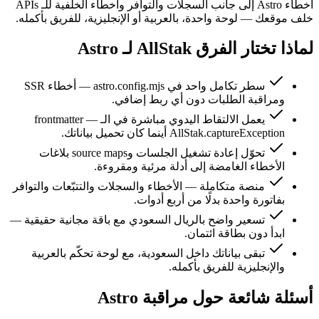
أخطاء Astro إلى جانب السجلات والتوافر وأخطاء الخلفية للـ APIs
خلف موقعك — لوحة واحدة، بالعربية أو الإنجليزية، للفريق بأكمله.
لماذا تختار الفرق AllStak لـ Astro
سطر تكامل واحد في astro.config.mjs — أخطاء SSR
ومراقبة الطلبات دون أي ربط إضافي.
يعمل الالتقاط اليدوي مباشرة في الـ frontmatter —
AllStak.captureException أينما كان تحميل بياناتك.
تحوّل إعادة تشغيل الجلسات وsource maps بلاغات
الأخطاء الغامضة إلى أدلة مرئية ومقروءة.
منصة متكاملة — الأخطاء والسجلات والتتبّعات والتوافر
بفاتورة واحدة بدلًا من أربع أدوات.
تسعير واضح بالريال السعودي مع باقة مجانية حقيقية —
ابدأ دون بطاقة ائتمان.
تبقى بياناتك داخل السعودية، مع لوحة تحكّم بالعربية
والإنجليزية للفريق بأكمله.
أسئلة شائعة حول مراقبة Astro