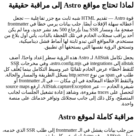
لماذا تحتاج مواقع Astro إلى مراقبة حقيقية
قوة Astro — تقديم HTML شبه ثابت مع جزر تفاعلية — تجعل
أعطاله سهلة الإفلات أيضًا. جلب بيانات يرمي خطأ في frontmatter
صفحةٍ ما، ومسار SSR يبدأ بإرجاع 500 بعد نشر جديد، وما لم يكن
أحد يراقب سجلات الخادم في تلك اللحظة بالذات، يأتي أول بلاغ من
مستخدم. فالمواقع التي تبدو ثابتة لها أنماط فشل ديناميكية،
وتستحق الرؤية نفسها التي يستحقها أي تطبيق.
يجعل تكامل AllStak لـ Astro هذه الرؤية سطر إعداد واحدًا. أضف
allstak إلى integrations في astro.config.mjs، وفي مخرجات SSR
تُلتقط أخطاء عرض الخادم تلقائيًا عبر وسيط التكامل بينما يُغلَّف كل
طلب في span من نوع http.server يسجّل الطريقة والمسار والحالة.
والتقط الأخطاء المعالَجة في أي مكان — في الـ frontmatter أو
شيفرة الخادم — عبر AllStak.captureException. ارفع source maps
لتحصل على traces مقروءة، وشاهد إعادة تشغيل الجلسات لجانب
المتصفّح، وكل ذلك إلى جانب سجلاتك وتوافر خدماتك على منصة
واحدة.
مراقبة كاملة لموقع Astro
من جلب بيانات يفشل في الـ frontmatter إلى طلب SSR الذي خدمه،
يغطّي AllStak موقع Astro لديك عبر كل طبقة.