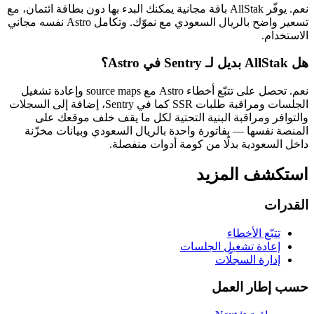
نعم. يوفّر AllStak باقة مجانية يمكنك البدء بها دون بطاقة ائتمان، مع
تسعير واضح بالريال السعودي مع نموّك. وتكامل Astro نفسه مجاني
الاستخدام.
هل AllStak بديل لـ Sentry في Astro؟
نعم. تحصل على تتبّع أخطاء Astro مع source maps وإعادة تشغيل
الجلسات ومراقبة طلبات SSR كما في Sentry، إضافة إلى السجلات
والتوافر ومراقبة البنية التحتية لكل ما يقف خلف موقعك على
المنصة نفسها — بفاتورة واحدة بالريال السعودي وبيانات مخزّنة
داخل السعودية بدلًا من كومة أدوات منفصلة.
استكشف المزيد
القدرات
تتبّع الأخطاء
إعادة تشغيل الجلسات
إدارة السجلّات
حسب إطار العمل