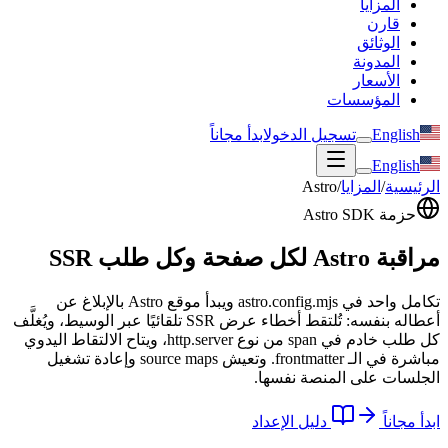
المزايا
قارن
الوثائق
المدونة
الأسعار
المؤسسات
English
تسجيل الدخول
ابدأ مجاناً
English
الرئيسية
/
المزايا
/
Astro
حزمة Astro SDK
مراقبة Astro لكل صفحة وكل طلب SSR
تكامل واحد في astro.config.mjs ويبدأ موقع Astro بالإبلاغ عن
أعطاله بنفسه: تُلتقط أخطاء عرض SSR تلقائيًا عبر الوسيط، ويُغلَّف
كل طلب خادم في span من نوع http.server، ويتاح الالتقاط اليدوي
مباشرة في الـ frontmatter. وتعيش source maps وإعادة تشغيل
الجلسات على المنصة نفسها.
ابدأ مجاناً
دليل الإعداد