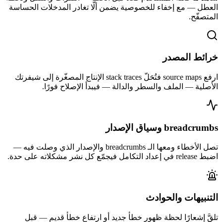
العطل — مع إخفاء للخصوصية يضمن ألّا تغادر المدخلات الحساسة
المتصفّح.
خرائط المصدر
ارفع source maps فتُحَلّ stack traces الإنتاج المصغّرة إلى شيفرتك
الأصلية — الملف والسطر والدالة — فيبدأ الإصلاح فورًا.
breadcrumbs وسياق الإصدار
تصل الأخطاء ومعها الـ breadcrumbs والإصدار الذي وصلت فيه —
اضبط release في إعداد التكامل فيجمّع كل نشر مشكلاته على حدة.
التنبيهات والحوادث
تلقَّ إشعارًا لحظة ظهور خطأ جديد أو ارتفاع خطأ قديم — قبل