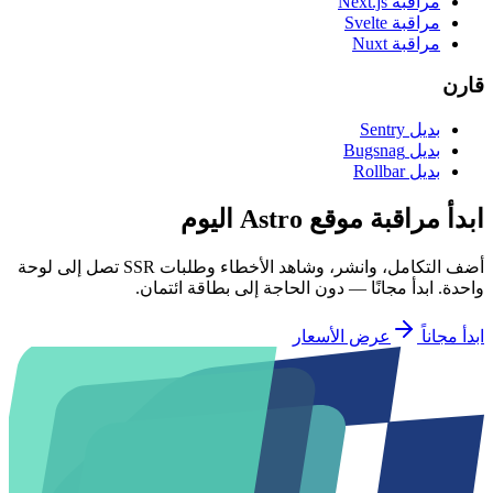
مراقبة Next.js
مراقبة Svelte
مراقبة Nuxt
قارن
بديل Sentry
بديل Bugsnag
بديل Rollbar
ابدأ مراقبة موقع Astro اليوم
أضف التكامل، وانشر، وشاهد الأخطاء وطلبات SSR تصل إلى لوحة
واحدة. ابدأ مجانًا — دون الحاجة إلى بطاقة ائتمان.
ابدأ مجاناً
عرض الأسعار