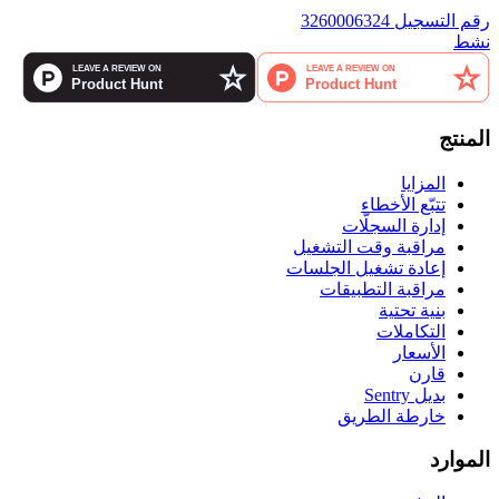
رقم التسجيل 3260006324
نشط
المنتج
المزايا
تتبّع الأخطاء
إدارة السجلّات
مراقبة وقت التشغيل
إعادة تشغيل الجلسات
مراقبة التطبيقات
بنية تحتية
التكاملات
الأسعار
قارن
بديل Sentry
خارطة الطريق
الموارد