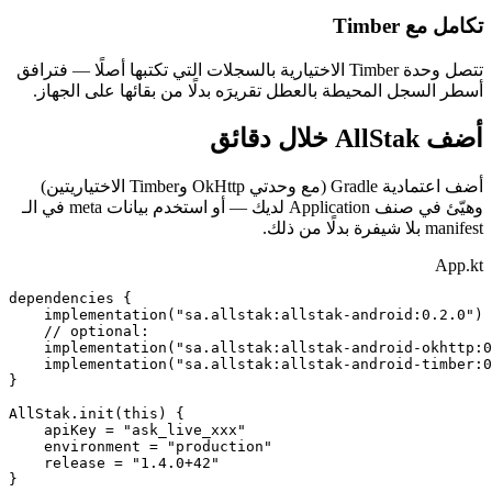
تكامل مع Timber
تتصل وحدة Timber الاختيارية بالسجلات التي تكتبها أصلًا — فترافق
أسطر السجل المحيطة بالعطل تقريرَه بدلًا من بقائها على الجهاز.
أضف AllStak خلال دقائق
أضف اعتمادية Gradle (مع وحدتي OkHttp وTimber الاختياريتين)
وهيّئ في صنف Application لديك — أو استخدم بيانات meta في الـ
manifest بلا شيفرة بدلًا من ذلك.
App.kt
dependencies {

    implementation("sa.allstak:allstak-android:0.2.0")

    // optional:

    implementation("sa.allstak:allstak-android-okhttp:0
    implementation("sa.allstak:allstak-android-timber:0
}

AllStak.init(this) {

    apiKey = "ask_live_xxx"

    environment = "production"

    release = "1.4.0+42"

}