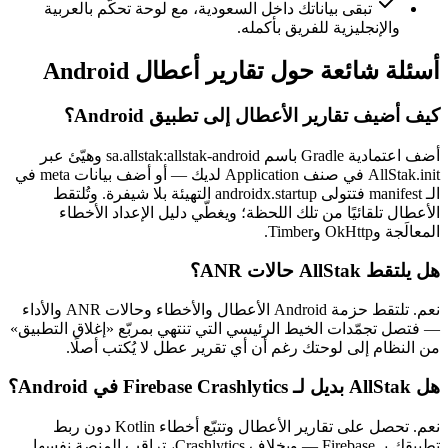
تبقى بياناتك داخل السعودية، مع لوحة تحكّم بالعربية
والإنجليزية للفريق بأكمله.
أسئلة شائعة حول تقارير أعطال Android
كيف أضيف تقارير الأعطال إلى تطبيق Android؟
أضف اعتمادية Gradle باسم sa.allstak:allstak-android وهيّئ عبر
AllStak.init في صنف Application لديك — أو أضف بيانات meta في
الـ manifest فتتولى androidx.startup التهيئة بلا شيفرة. وتُلتقط
الأعطال تلقائيًا من تلك اللحظة؛ ويغطّي دليل الإعداد الأخطاء
المعالَجة وOkHttp وTimber.
هل يلتقط AllStak حالات ANR؟
نعم. تلتقط حزمة Android الأعطال والأخطاء وحالات ANR والأداء
— فتصل تجمّدات الخيط الرئيسي التي تنتهي بمربّع «إغلاق التطبيق»
من النظام إلى لوحتك رغم أن أي تقرير عطل لا يُكتب أصلًا.
هل AllStak بديل لـ Firebase Crashlytics في Android؟
نعم. تحصل على تقارير الأعطال وتتبّع أخطاء Kotlin دون ربط
تطبيقك بـ Firebase — وبخلاف Crashlytics، تراقب المنصة نفسها