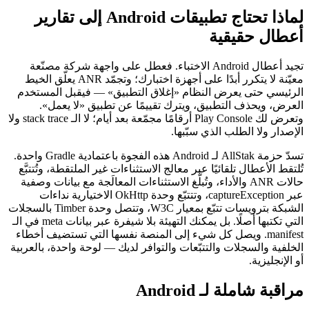
لماذا تحتاج تطبيقات Android إلى تقارير
أعطال حقيقية
تجيد أعطال Android الاختباء. فعطل على واجهة شركة مصنّعة
معيّنة لا يتكرر أبدًا على أجهزة اختبارك؛ وتجمّد ANR يعلّق الخيط
الرئيسي حتى يعرض النظام «إغلاق التطبيق» — فيقبل المستخدم
العرض، ويحذف التطبيق، ويترك تقييمًا عن تطبيق «لا يعمل».
وتعرض لك Play Console أرقامًا مجمّعة بعد أيام؛ لا الـ stack trace ولا
الإصدار ولا الطلب الذي سبّبها.
تسدّ حزمة AllStak لـ Android هذه الفجوة باعتمادية Gradle واحدة.
تُلتقط الأعطال تلقائيًا عبر معالج الاستثناءات غير الملتقطة، وتُتتبَّع
حالات ANR والأداء، وتُبلَّغ الاستثناءات المعالَجة مع بيانات وصفية
عبر captureException، وتتتبّع وحدة OkHttp الاختيارية نداءات
الشبكة بترويسات تتبّع بمعيار W3C، وتتصل وحدة Timber بالسجلات
التي تكتبها أصلًا. بل يمكنك التهيئة بلا شيفرة عبر بيانات meta في الـ
manifest. ويصل كل شيء إلى المنصة نفسها التي تستضيف أخطاء
الخلفية والسجلات والتتبّعات والتوافر لديك — لوحة واحدة، بالعربية
أو الإنجليزية.
مراقبة شاملة لـ Android