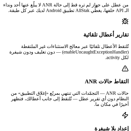
من عطل على جهاز لم تره قط إلى حالة ANR لا يبلّغ عنها أحد ونداء
الـ API خلفها، يغطّي AllStak تطبيق Android لديك عبر كل طبقة.
تقارير أعطال تلقائية
تُلتقط الأعطال تلقائيًا عبر معالج الاستثناءات غير الملتقطة
(enableUncaughtExceptionHandler) — دون تغليف ودون شيفرة
لكل activity.
التقاط حالات ANR
حالات ANR — التجمّدات التي تنتهي بمربّع «إغلاق التطبيق» من
النظام دون أي تقرير عطل — تُلتقط إلى جانب أعطالك، فتظهر
أخيرًا في مكان ما.
إعداد بلا شيفرة