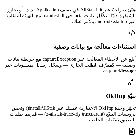
هيّئ صراحةً عبر AllStak.init في صنف Application لديك، أو تجاوز
الشيفرة كليًا: تتكفّل بيانات meta في الـ manifest مع التهيئة التلقائية
عبر androidx.startup بالأمر عنك.
استثناءات معالَجة مع بيانات وصفية
أبلغ عن الأخطاء المعالَجة عبر captureException مع خريطة بيانات
وصفية — كمعرّف الطلب الجاري — وسجّل رسائل بمستويات عبر
captureMessage.
تتبّع OkHttp
تجهّز وحدة OkHttp الاختيارية عميلك عبر installAllStak() وتحقن
ترويسات التتبّع (traceparent وx-allstak-trace-id) — فتربط طلبات
التطبيق بتتبّعات الخلفية.