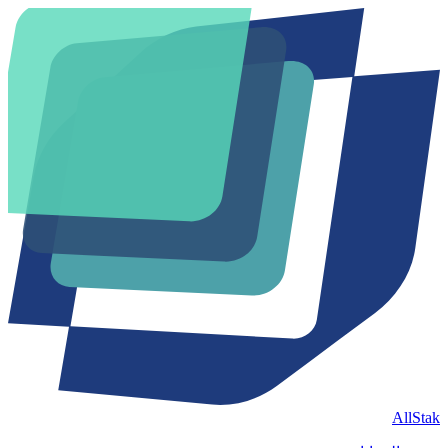
AllStak