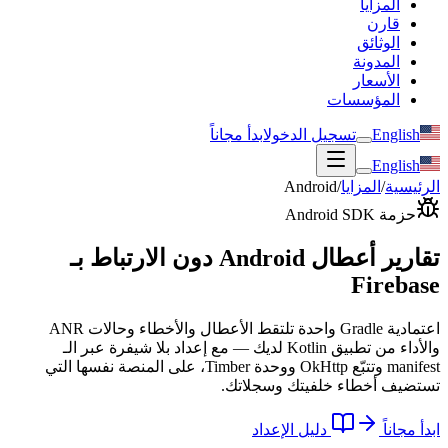
المزايا
قارن
الوثائق
المدونة
الأسعار
المؤسسات
English
تسجيل الدخول
ابدأ مجاناً
English
الرئيسية
/
المزايا
/
Android
حزمة Android SDK
تقارير أعطال Android دون الارتباط بـ
Firebase
اعتمادية Gradle واحدة تلتقط الأعطال والأخطاء وحالات ANR
والأداء من تطبيق Kotlin لديك — مع إعداد بلا شيفرة عبر الـ
manifest وتتبّع OkHttp ووحدة Timber، على المنصة نفسها التي
تستضيف أخطاء خلفيتك وسجلاتك.
ابدأ مجاناً
دليل الإعداد