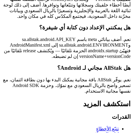
أيضًا أخطاء خلفيتك وسجلاتها وتتبّعاتها وتوافرها. أضف إلى ذلك لوحة
ثنائية اللغة بالعربية والإنجليزية وتسعيرًا بالريال السعودي وبيانات
مخزّنة داخل السعودية، فيجتمع المكدّس كله في مكان واحد.
هل يمكنني الإعداد دون كتابة أي شيفرة؟
نعم. أضف بياناتَي meta باسم sa.allstak.android.API_KEY
وsa.allstak.android.ENVIRONMENT إلى AndroidManifest.xml
فتهيّئ androidx.startup الحزمة تلقائيًا — ويُكتشف release تلقائيًا من
versionName+versionCode إن لم تضبطه.
هل AllStak مجاني لـ Android؟
نعم. يوفّر AllStak باقة مجانية يمكنك البدء بها دون بطاقة ائتمان، مع
تسعير واضح بالريال السعودي مع نموّك. وحزمة Android SDK
نفسها مجانية الاستخدام.
استكشف المزيد
القدرات
تتبّع الأخطاء