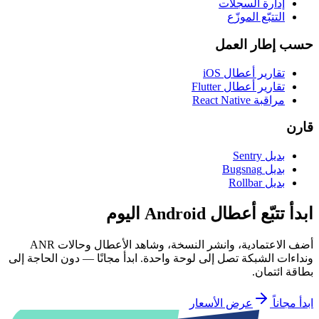
إدارة السجلّات
التتبّع الموزّع
حسب إطار العمل
تقارير أعطال iOS
تقارير أعطال Flutter
مراقبة React Native
قارن
بديل Sentry
بديل Bugsnag
بديل Rollbar
ابدأ تتبّع أعطال Android اليوم
أضف الاعتمادية، وانشر النسخة، وشاهد الأعطال وحالات ANR
ونداءات الشبكة تصل إلى لوحة واحدة. ابدأ مجانًا — دون الحاجة إلى
بطاقة ائتمان.
ابدأ مجاناً
عرض الأسعار