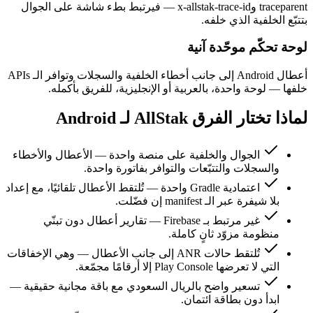
traceparent وx-allstak-trace-id — فيرتبط بطء شاشة على الجوال
بتتبّع الخلفية الذي خلفه.
لوحة تحكّم موحّدة آنية
أعطال Android إلى جانب أخطاء الخلفية والسجلات وتوافر الـ APIs
خلفها — لوحة واحدة، بالعربية أو الإنجليزية، للفريق بأكمله.
لماذا تختار الفرق AllStak لـ Android
الجوال والخلفية على منصة واحدة — الأعطال والأخطاء
والسجلات والتتبّعات والتوافر بفاتورة واحدة.
اعتمادية Gradle واحدة — تُلتقط الأعطال تلقائيًا، مع إعداد
بلا شيفرة عبر الـ manifest إن فضّلت.
غير مرتبط بـ Firebase — تقارير أعطال دون تبنّي
منظومة مزوّد ثانٍ كاملة.
تُلتقط حالات ANR إلى جانب الأعطال — وهي الإخفاقات
التي لا تعرضها Play Console إلا أرقامًا مجمّعة.
تسعير واضح بالريال السعودي مع باقة مجانية حقيقية —
ابدأ دون بطاقة ائتمان.