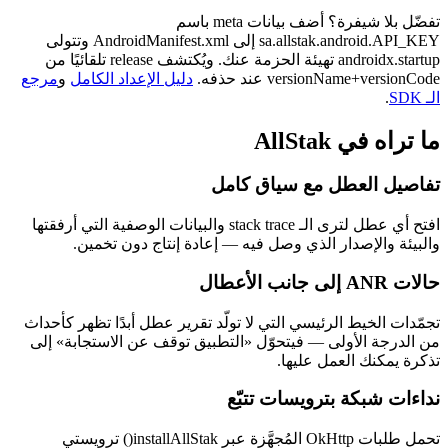
تفضّل بلا شيفرة؟ أضف بيانات meta باسم
sa.allstak.android.API_KEY إلى AndroidManifest.xml وتتولى
androidx.startup تهيئة الحزمة عنك. ويُكتشف release تلقائيًا من
versionName+versionCode عند حذفه.
دليل الإعداد الكامل
و
مرجع
الـ SDK
.
ما تراه في AllStak
تفاصيل العطل مع سياق كامل
افتح أي عطل لترى الـ stack trace والبيانات الوصفية التي أرفقتها
والبيئة والإصدار الذي وصل فيه — إعادة إنتاج دون تخمين.
حالات ANR إلى جانب الأعطال
تجمّدات الخيط الرئيسي التي لا تولّد تقرير عطل أبدًا تظهر كأحداث
من الدرجة الأولى — فيتحوّل «التطبيق توقف عن الاستجابة» إلى
تذكرة يمكنك العمل عليها.
نداءات شبكة بترويسات تتبّع
تحمل طلبات OkHttp المُجهَّزة عبر installAllStak() ترويستي