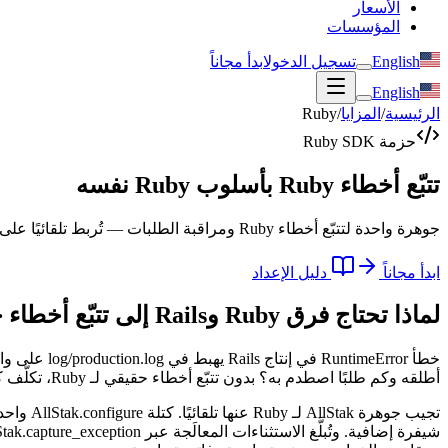
الأسعار
المؤسسات
English
تسجيل الدخول
ابدأ مجاناً
English
الرئيسية
/
المزايا
/
Ruby
حزمة Ruby SDK
تتبّع أخطاء Ruby بأسلوب Ruby نفسه
جوهرة واحدة لتتبّع أخطاء Ruby ومراقبة الطلبات — تُربط تلقائيًا على Rails عبر Railtie، وكتلة configure واحدة في كل مكان آخر، موحّدةً مع السجلات والتوافر والبنية التحتية على المنصة نفسها.
ابدأ مجاناً
دليل الإعداد
لماذا تحتاج فرق Ruby وRails إلى تتبّع أخطاء حقيقي
أطلقه وكم طلبًا اصطدم به؟ بدون تتبّع أخطاء حقيقي لـ Ruby، تكلّف كل إجابة من هذه مهندسًا أمسيةً كاملة من grep — أما طلب Rack البطيء الذي يُبطئ صفحة الدفع فلا يظهر أصلًا.