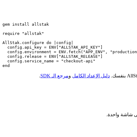
gem install allstak

require "allstak"

AllStak.configure do |config|

  config.api_key = ENV["ALLSTAK_API_KEY"]

  config.environment = ENV.fetch("APP_ENV", "production
  config.release = ENV["ALLSTAK_RELEASE"]

  config.service_name = "checkout-api"

end
دليل الإعداد الكامل
و
مرجع الـ SDK
.