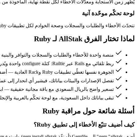
يُظهر زمن الاستجابة ومعدّلات الأخطاء لكل نقطة نهاية، المأخوذة من وسيط Rack، أي مسار تدهور ومتى بالضبط — دون الغوص في .log
لوحة تحكّم موحّدة آنية
تتحدّث الأخطاء والطلبات والسجلات وصحة الخوادم لكل تطبيقات Ruby لديك بشكل حيّ على لوحة واحدة — بالعربية أو الإنجليزية — ليشارك الفريق بأكمله الصورة نفسها.
لماذا تختار الفرق AllStak لـ Ruby
منصة واحدة للأخطاء والطلبات والسجلات والتوافر والبنية ا
ربط تلقائي مع Rails عبر Railtie: كتلة configure واحدة ويُدرج وسيط Rack نفسه تلقائيًا.
الجوهرة نفسها تغطّي تطبيقات Ruby وRack العادية — أضف الوسيط بسطر واحد.
تفصل الإصدارات والبيئات بياناتك، فيشير أي انحدار إلى عملي
تسعير واضح بالريال السعودي مع باقة مجانية حقيقية — ابد
تبقى بياناتك داخل السعودية، مع لوحة تحكّم بالعربية والإنجل
أسئلة شائعة حول مراقبة Ruby
كيف أضيف تتبّع الأخطاء إلى تطبيق Ruby؟