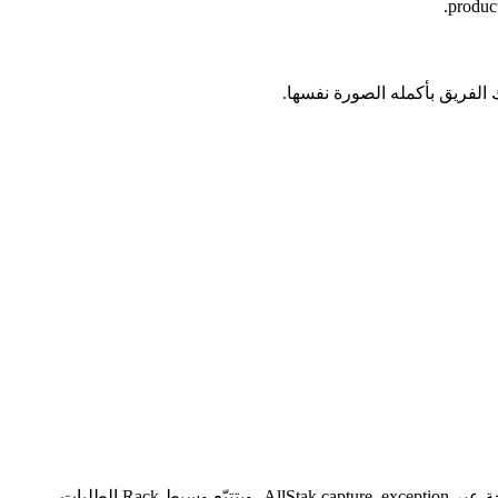
أضف gem "allstak" إلى Gemfile (أو نفّذ gem install allstak) واستدعِ AllStak.configure بمفتاح API قبل إقلاع التطبيق. تُبلَّغ الاستثناءات المعالَجة عبر AllStak.capture_exception، ويتتبّع وسيط Rack الطلبات