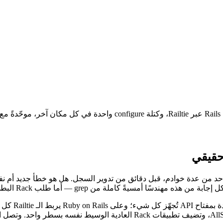
شيفرة إضافية. وتُبلَّغ الاستثناءات المعالَجة عبر AllStak.capture_exception