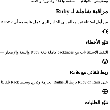
ومقاييس الخوادم — منصة واحدة وفاتورة واحدة.
مراقبة شاملة لـ Ruby
من أول استثناء غير معالَج إلى الخادم الذي عمل عليه، يغطّي AllStak تطبيقات Ruby وRails لديك عبر كل طبقة.
تتبّع الأخطاء
التقط الاستثناءات مع backtraces كاملة بلغة Ruby والبيئة والإصدار — مجمّعةً بحيث تُقرأ ألف حالة من الخطأ نفسه كمشكلة واحدة لا كألف.
ربط تلقائي مع Rails
على Ruby on Rails يربط الـ Railtie الحزمة ويُدرج وسيط Rack تلقائيًا — أعدّ مرة واحدة في initializer ولا حاجة لأي ربط إضافي.
تتبّع الطلبات