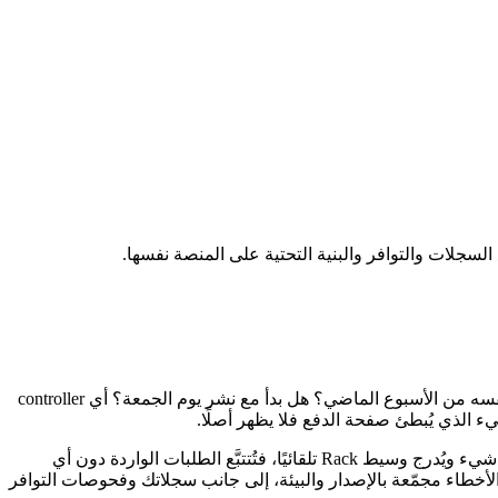
خطأ RuntimeError في إنتاج Rails يهبط في log/production.log على واحد من عدة خوادم، قبل دقائق من تدوير السجل. هل هو خطأ جديد أم نفسه من الأسبوع الماضي؟ هل بدأ مع نشر يوم الجمعة؟ أي controller
تجيب جوهرة AllStak لـ Ruby عنها تلقائيًا. كتلة AllStak.configure واحدة بمفتاح API تُجهّز كل شيء؛ وعلى Ruby on Rails يربط الـ Railtie كل شيء ويُدرج وسيط Rack تلقائيًا، فتُتتبَّع الطلبات الواردة دون أي
، وتضيف تطبيقات Rack العادية الوسيط نفسه بسطر واحد. وتصل الأخطاء مجمّعة بالإصدار والبيئة، إلى جانب سجلاتك وفحوصات التوافر