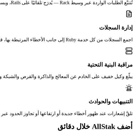
تُتتبَّع الطلبات الواردة عبر وسيط Rack — يُدرَج تلقائيًا على Rails، وبسطر use واحد على Rack العادي — فترى أي نقاط النهاية تفشل وأيها تُبطئ.
إدارة السجلات
اجمع السجلات من كل خدمة Ruby إلى جانب الأخطاء المرتبطة بها، قابلة للبحث من اللوحة نفسها بدلًا من ملفات تتدوّر.
مراقبة البنية التحتية
يبلّغ وكيل خفيف على الخادم عن المعالج والذاكرة والقرص والشبكة وDocker — لتفرّق بين خطأ في التطبيق وعامل تُجوّعه الموارد.
التنبيهات والحوادث
تلقَّ إشعارات عند ظهور أخطاء جديدة أو ارتفاعها أو تجاوز الحدود عبر Slack أو البريد أو Webhooks أو PagerDuty أو Opsgenie أو Telegram — مع حوادث تُبقي المناوبة منظّمة.
أضف AllStak خلال دقائق