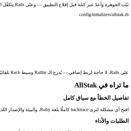
ثبّت الجوهرة وأعدّ عبر كتلة قبل إقلاع التطبيق — وعلى Rails يتكفّل الـ Railtie بالباقي تلقائيًا.
config/initializers/allstak.rb
على Rails، لا حاجة لربط إضافي — يُدرج الـ Railtie وسيط Rack تلقائيًا. وفي تطبيقات Rack العادية أضف AllStak::Integrations::Rack::Middleware بنفسك.
ما تراه في AllStak
تفاصيل الخطأ مع سياق كامل
افتح أي مشكلة لترى backtrace كاملًا بلغة Ruby، والبيئة والإصدار اللذين أتت منهما، وعدد مرات حدوثها وآخرها — كل ما تحتاجه المعالجة على شاشة واحدة.
الطلبات والأداء