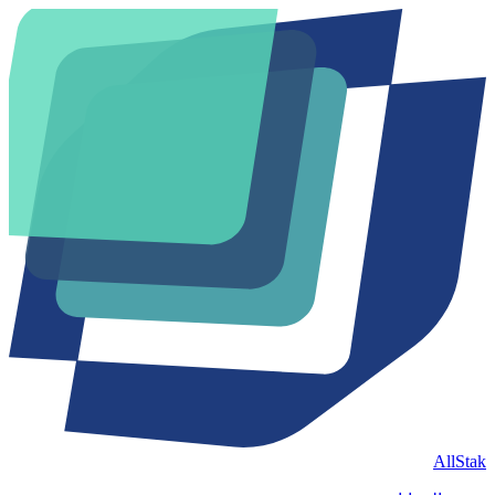
AllStak