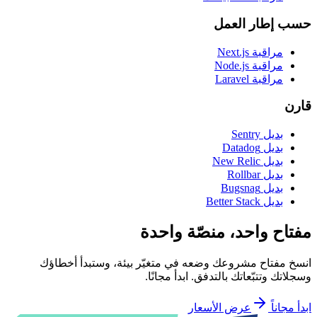
حسب إطار العمل
مراقبة Next.js
مراقبة Node.js
مراقبة Laravel
قارن
بديل Sentry
بديل Datadog
بديل New Relic
بديل Rollbar
بديل Bugsnag
بديل Better Stack
مفتاح واحد، منصّة واحدة
انسخ مفتاح مشروعك وضعه في متغيّر بيئة، وستبدأ أخطاؤك
وسجلاتك وتتبّعاتك بالتدفق. ابدأ مجانًا.
ابدأ مجاناً
عرض الأسعار