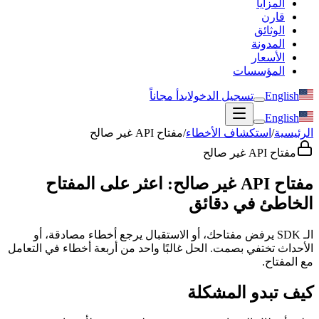
المزايا
قارن
الوثائق
المدونة
الأسعار
المؤسسات
English
تسجيل الدخول
ابدأ مجاناً
English
الرئيسية
/
استكشاف الأخطاء
/
مفتاح API غير صالح
مفتاح API غير صالح
مفتاح API غير صالح: اعثر على المفتاح
الخاطئ في دقائق
الـ SDK يرفض مفتاحك، أو الاستقبال يرجع أخطاء مصادقة، أو
الأحداث تختفي بصمت. الحل غالبًا واحد من أربعة أخطاء في التعامل
مع المفتاح.
كيف تبدو المشكلة