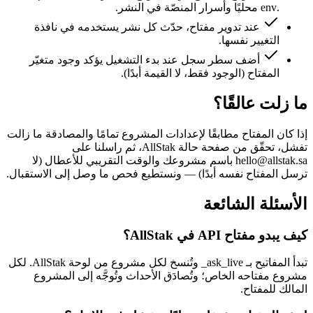
.env محليًا وأسرار المنصّة في النشر.
عند تدوير مفتاح، حدّث كل نشر يستخدمه في نافذة
التغيير نفسها.
أضف سطر سجل عند بدء التشغيل يؤكد وجود متغيّر
المفتاح (الوجود فقط، لا القيمة أبدًا).
ما زلت عالقًا؟
إذا كان المفتاح مطابقًا لإعدادات المشروع تمامًا والمصادقة ما زالت
تفشل، تحقّق من صفحة حالة AllStak، ثم راسلنا على
hello@allstak.sa
باسم مشروعك والوقت التقريبي للأعطال (لا
ترسل المفتاح نفسه أبدًا) — ونستطيع فحص ما وصل إلى الاستقبال.
الأسئلة الشائعة
كيف يبدو مفتاح API في AllStak؟
تبدأ المفاتيح بـ ask_live_ وتُنسخ لكل مشروع من لوحة AllStak. لكل
مشروع مفتاحه الخاص؛ وتُصادَق الأحداث وتُوجَّه إلى المشروع
المالك للمفتاح.