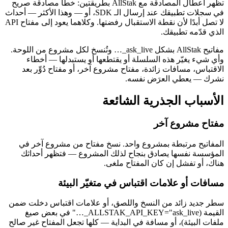
تظهر أعطال المصادقة مع AllStak بطريقتين: خطأ مصادقة صريح
في سجلات تطبيقك عند إرسال الـ SDK، أو — وهذا الأكثر — أحداث
لا تصل أبدًا لأن نقطة الاستقبال رفضتها. وكلاهما يعود إلى مفتاح API
الذي قدّمه تطبيقك.
مفاتيح AllStak بشكل ask_live_… وتُنسخ لكل مشروع من اللوحة.
وأي شيء يغيّر هذه السلسلة أو يقتطعها أو يستبدلها — أخطاء
الاقتباس، مسافات زائدة، مفتاح مشروع آخر، أو مفتاح دُوِّر بعد
نشرك — يعطي العرَض نفسه.
الأسباب الجذرية الشائعة
مفتاح مشروع آخر
المفاتيح مرتبطة بمشروع واحد. نسخ مفتاح من مشروع آخر في
المؤسسة نفسها يصادق بنجاح لذلك المشروع — فتظهر أحداثك
هناك، أو تفشل إن كان المفتاح ملغى.
مسافات أو علامات اقتباس في متغيّر البيئة
سطر جديد زائد من النسخ واللصق، أو علامات اقتباس دخلت ضمن
القيمة (ALLSTAK_API_KEY="ask_live_…" في بعض صيغ
ملفات البيئة)، أو مسافة في البداية — كلها تجعل المفتاح غير صالح