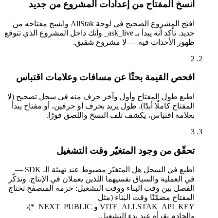
انسخ المفتاح من إعدادات المشروع من جديد
افتح المشروع الصحيح في لوحة AllStak وانسخ مفتاحه من
جديد. تأكد أنه يبدأ بـ ask_live_ وأنك داخل المشروع الذي تتوقع
ظهور الأحداث فيه — لا مشروع شقيق.
2
افحص القيمة بحثًا عن مسافات وعلامات اقتباس
اطبع طول المفتاح وأول وآخر حرف منه في سجل تصحيح (لا
المفتاح كاملًا أبدًا). طول يزيد بحرف أو حرفين، أو مفتاح يبدأ
بعلامة اقتباس، يكشف تلف النسخ واللصق فورًا.
3
تحقّق من وجود المتغيّر وقت التشغيل
اطبع في السجل هل المتغيّر مضبوط عند تهيئة الـ SDK —
في العملية والسياق نفسيهما اللذين يعملان في الإنتاج. وتذكّر
الفصل بين وقت البناء ووقت التشغيل: حزمة المتصفح تحتاج
المفتاح مضمّنًا وقت البناء (مثل
VITE_ALLSTAK_API_KEY و NEXT_PUBLIC_*)،
والخادم يقرأه عند بدء التشغيل.