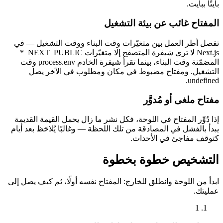
بايتًا ببايت.
المفتاح غائب عن بيئة التشغيل
تفصل أطر العمل بين متغيّرات وقت البناء ووقت التشغيل — في
Next.js لا ترى شيفرة المتصفح إلا متغيّرات NEXT_PUBLIC_*
المضمّنة وقت البناء، بينما تقرأ شيفرة الخادم process.env وقت
التشغيل. ومفتاح مضبوط في مكان ومطلوب في الآخر يصل
undefined.
مفتاح ملغى أو مُدوَّر
إذا دُوِّر المفتاح في اللوحة، فكل نشر ما زال يحمل القيمة القديمة
يبدأ بالفشل في المصادقة من تلك اللحظة — وغالبًا يُلاحَظ بعد أيام
كتوقف مفاجئ في الأحداث.
التشخيص خطوة بخطوة
ابدأ من اللوحة وانطلق للخارج: المفتاح نفسه أولًا، ثم كيف يصل إلى
عمليتك.
1