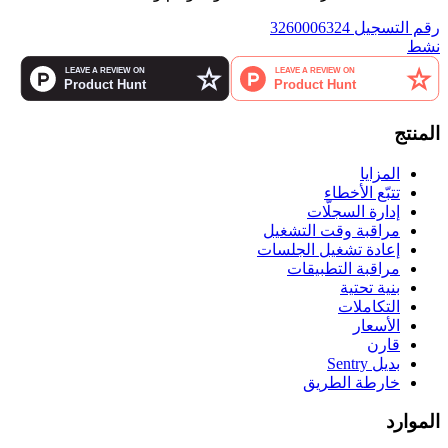
رقم التسجيل 3260006324
نشط
المنتج
المزايا
تتبّع الأخطاء
إدارة السجلّات
مراقبة وقت التشغيل
إعادة تشغيل الجلسات
مراقبة التطبيقات
بنية تحتية
التكاملات
الأسعار
قارن
بديل Sentry
خارطة الطريق
الموارد