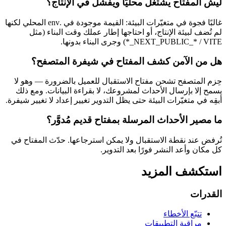
ليش المفتاح يشتغل محليًا ويفشل في الإنتاج؟
غالبًا فجوة في متغيّرات البيئة: القيمة موجودة في .env المحلي لكنها
لم تُضف لبيئة الإنتاج، أو احتاجها إطار عملك وقت البناء (مثل
NEXT_PUBLIC_* / VITE_*) وجرى البناء بدونها.
هل من الآمن كشف المفتاح في شيفرة المتصفح؟
حِزم المتصفح تشحن مفتاح الاستقبال للعميل بالضرورة — وهو لا
يسمح إلا بإرسال الأحداث لمشروعك، لا بقراءة البيانات. ومع ذلك
أبقِه في متغيّرات البيئة حتى يظل التدوير تغيير إعداد لا تغيير شيفرة.
ما مصير الأحداث المرسلة بمفتاح قديم مُدوَّر؟
تُرفض عند نقطة الاستقبال ولا يمكن استرجاعها. حدّث المفتاح في
كل مكان وأعد النشر فورًا بعد التدوير.
استكشف المزيد
القدرات
تتبّع الأخطاء
مراقبة التطبيقات