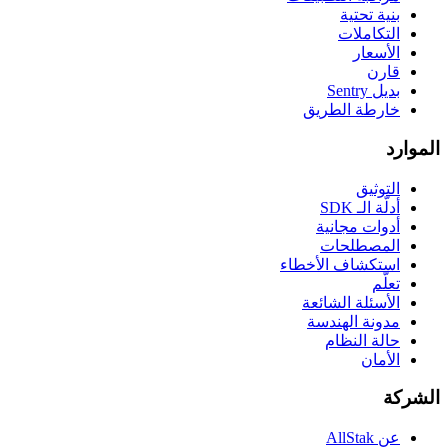
بنية تحتية
التكاملات
الأسعار
قارن
بديل Sentry
خارطة الطريق
الموارد
التوثيق
أدلّة الـ SDK
أدوات مجانية
المصطلحات
استكشاف الأخطاء
تعلّم
الأسئلة الشائعة
مدونة الهندسة
حالة النظام
الأمان
الشركة
عن AllStak