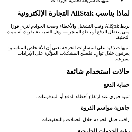
تنبيهات سريعة لحماية الإيرادات
لماذا يناسب AllStak التجارة الإلكترونية
يربط AllStak وقت التشغيل والأخطاء وصحة الخوادم لترى فورًا
متى يتعطّل الدفع أو يبطؤ المتجر — وهل السبب شيفرتك أم بنيتك
التحتية.
تنبيهات ذكية على المسارات الحرجة تعني أن الأشخاص المناسبين
يعرفون خلال ثوانٍ، فتُصلَح المشكلات المؤثّرة على الإيرادات
بسرعة.
حالات استخدام شائعة
حماية الدفع
تنبيه فوري عند ارتفاع أخطاء الدفع أو المدفوعات.
جاهزية مواسم الذروة
راقب حمل الخوادم خلال الحملات والتخفيضات.
رؤية للخدمات الخارجية