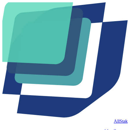
AllStak