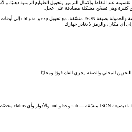
ـ base64url، لكن قراءته يدويًا تعني تقسيمه عند النقاط وإكمال الترميز وتحويل الطوابع 
ق كثيرة وهي تصحّح مشكلة مصادقة على عجل.
هذا المفكك يعمل بالكامل داخ