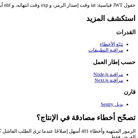
حقول JWT قياسية: iat وقت إصدار الرمز، و exp وقت انتهائه، و nbf أبكر وقت يجوز استخدامه فيه. الثلاثة طوابع Unix زمنية تحوّلها هذه الأداة إلى تواريخ مقروءة.
استكشف المزيد
القدرات
تتبّع الأخطاء
مراقبة التطبيقات
حسب إطار العمل
مراقبة Node.js
مراقبة Next.js
قارن
بديل Sentry
تصحّح أخطاء مصادقة في الإنتاج؟
العرض فقط.