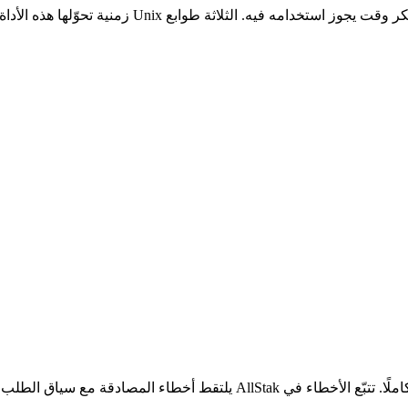
الرموز المنتهية وأخطاء 401 أسهل إصلاحًا عندما ترى الطلب الفاشل كاملًا. تت