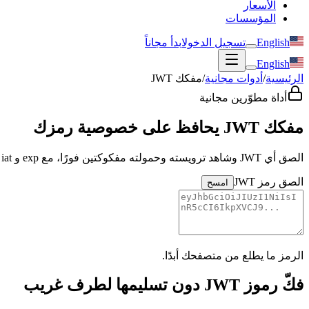
الأسعار
المؤسسات
English
تسجيل الدخول
ابدأ مجاناً
English
الرئيسية
/
أدوات مجانية
/
مفكك JWT
أداة مطوّرين مجانية
مفكك JWT يحافظ على خصوصية رمزك
الصق أي JWT وشاهد ترويسته وحمولته مفكوكتين فورًا، مع exp و iat بتواريخ مقروءة وشارة واضحة للصلاحية — يُفكّ محليًا ولا يُرفع أبدًا.
الصق رمز JWT
امسح
الرمز ما يطلع من متصفحك أبدًا.
فكّ رموز JWT دون تسليمها لطرف غريب