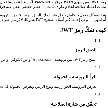
رمز JWT ليس سوى JSON مرمّز ب
بيانات اعتماد صالحة لخادم طرف ثالث — خطر حقيقي تغفل عنه فر
أم انتهى — وهي إجابة أكثر أسئلة تصحيح JWT شيوعًا. لا يُرسل شيء إلى أي مكان، والرمز لا يغادر جهازك.
كيف تفكّ رمز JWT
1
الصق الرمز
انسخ رمز JWT من ترويسة Authorization أو من الكوكي أو من التخزين المحلي والصقه. يجري الفك فورًا ومحليًا.
2
اقرأ الترويسة والحمولة
تعرض الترويسة الخوارزمية ونوع الرمز، وتعرض الحمولة كل claim بصيغة JSON منسّقة — sub و iss و aud والأدوار وأي claims مخصّصة.
3
تحقّق من شارة الصلاحية