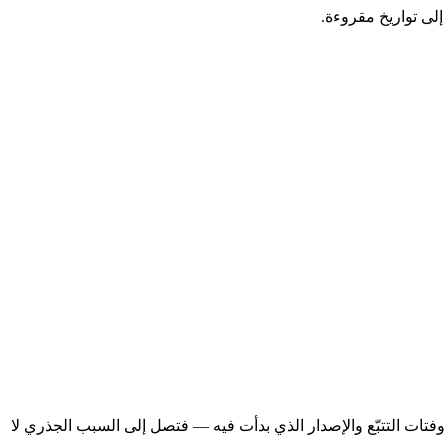
بّع الأخطاء في AllStak يلتقط أخطاء المصادقة مع سياق الطلب وفتات التتبّع والإصدار الذي بدأت فيه — فتصل إلى السبب الجذري لا