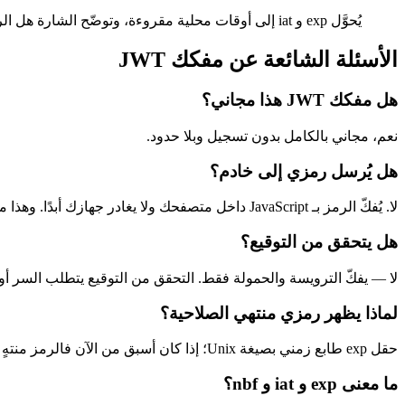
يُحوَّل exp و iat إلى أوقات محلية مقروءة، وتوضّح الشارة هل الرمز صالح أم منتهٍ ومنذ متى.
الأسئلة الشائعة عن مفكك JWT
هل مفكك JWT هذا مجاني؟
نعم، مجاني بالكامل بدون تسجيل وبلا حدود.
هل يُرسل رمزي إلى خادم؟
لا. يُفكّ الرمز بـ JavaScript داخل متصفحك ولا يغادر جهازك أبدًا. وهذا مهم: رمز JWT الحي بيانات اعتماد فعّالة، ولصقه في أداة تعمل على خادم يكشفه.
هل يتحقق من التوقيع؟
لا — يفكّ الترويسة والحمولة فقط. التحقق من التوقيع يتطلب السر أو ا
لماذا يظهر رمزي منتهي الصلاحية؟
حقل exp طابع زمني بصيغة Unix؛ إذا كان أسبق من الآن فالرمز منتهٍ وسترفضه أغلب الـ APIs بخطأ 401. تأكد أن عميلك يجدّد الرموز قبل انتهائها.
ما معنى exp و iat و nbf؟