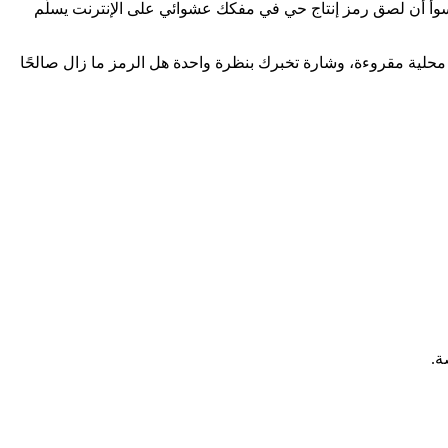
الزمنية ذهنيًا. والأسوأ أن لصق رمز إنتاج حي في مفكك عشوائي على الإنترنت يسلّم
ل متصفحك. الصق الرمز فتظهر الترويسة والحمولة بصيغة JSON منسّقة، مع تحويل exp و iat و nbf إلى أوقات محلية مقروءة، وشارة تخبرك بنظرة واحدة هل الرمز ما زال صالحًا