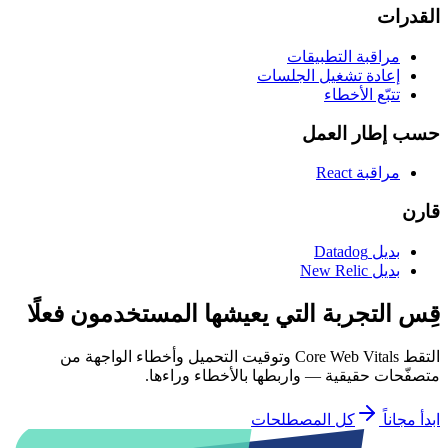
القدرات
مراقبة التطبيقات
إعادة تشغيل الجلسات
تتبّع الأخطاء
حسب إطار العمل
مراقبة React
قارن
بديل Datadog
بديل New Relic
قِس التجربة التي يعيشها المستخدمون فعلًا
التقط Core Web Vitals وتوقيت التحميل وأخطاء الواجهة من
متصفّحات حقيقية — واربطها بالأخطاء وراءها.
ابدأ مجاناً
كل المصطلحات