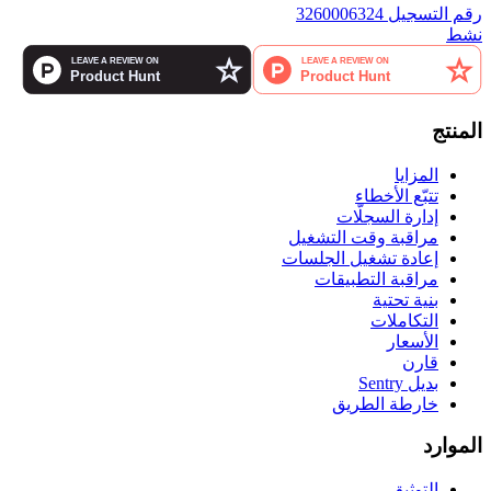
رقم التسجيل 3260006324
نشط
المنتج
المزايا
تتبّع الأخطاء
إدارة السجلّات
مراقبة وقت التشغيل
إعادة تشغيل الجلسات
مراقبة التطبيقات
بنية تحتية
التكاملات
الأسعار
قارن
بديل Sentry
خارطة الطريق
الموارد
التوثيق