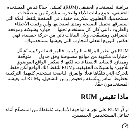
مراقبة المستخدم الحقيقي (RUM)، تُسمّى أحيانًا قياس المستخدم
الحقيقي، تجمع بيانات الأداء والتجربة مباشرةً من متصفّحات
مستخدميك الفعليين. سكربت خفيف في الصفحة يلتقط المدّة التي
استغرقها تحميل الصفحة ومدى استجابتها وأين وقعت الأخطاء
والظروف التي كان كل مستخدم تحتها — جهازه وشبكته وموقعه
الجغرافي ومتصفّحه. ولأن البيانات تأتي من حركة حقيقية، فهي
تعكس التوزيع الفعلي للتجارب التي يعيشها مستخدموك.
RUM هي نظير المراقبة التركيبية. فالمراقبة التركيبية تُشغّل
اختبارات مكتوبة من مواقع مضبوطة وفق جدول — متوقّعة
وممتازة لالتقاط الانقطاعات، لكنها لا تعكس الواقع الفوضوي
للأجهزة والشبكات الحقيقية. وRUM تلتقط ذلك الواقع لكن فقط
للحركة التي تتلقّاها فعلًا. والفرق الناضجة تستخدم كليهما: التركيبية
لخطوط أساس متّسقة وفحوص زمن التشغيل، وRUM لما يعيشه
المستخدمون حقًّا.
ماذا تقيس RUM
تركّز RUM على تجربة الواجهة الأمامية، مُلتقطةً من المتصفّح أثناء
تفاعل المستخدمين الحقيقيين.