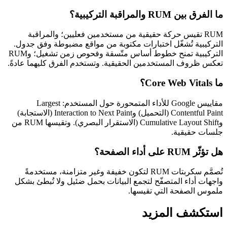
ما الفرق بين RUM والمراقبة التركيبية؟
RUM تقيس حركة حقيقية من مستخدمين فعليين؛ والمراقبة
التركيبية تُشغّل اختبارات مكتوبة من مواقع مضبوطة وفق جدول.
التركيبية تمنح خطوط أساس متّسقة وفحوص زمن تشغيل؛ وRUM
تعكس ظروف المستخدمين الحقيقية. وتستخدم الفرق كليهما عادةً.
ما Core Web Vitals؟
مقاييس Google للأداء المتمحورة حول المستخدم: Largest
Contentful Paint (التحميل) وInteraction to Next Paint (الاستجابة)
وCumulative Layout Shift (الاستقرار البصري). وتقيسها RUM من
جلسات حقيقية.
هل تؤثّر RUM على أداء الصفحة؟
تُصمَّم سكربتات RUM لتكون خفيفة وغير متزامنة، مستخدمةً
واجهات أداء المتصفّح لتجمع البيانات بحمل ضئيل ولا تُبطئ بشكل
ملموس الصفحة التي تقيسها.
استكشف المزيد