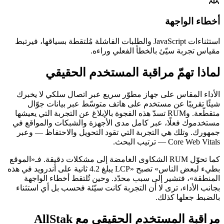
أخطاء الواجهة
استثناءات JavaScript والطلبات الفاشلة مُلتقطة بسياقها، فيرتبط
مقياس تجربة سيّئ بالخطأ الفعلي وراءه.
لماذا تهمّ مراقبة المستخدم الحقيقي
الأداء المقاس على جهاز مطوّر سريع عبر اتصال سلكي لا يخبرك
شيئًا تقريبًا عن مستخدم على هاتف متوسّط عبر بيانات جوّال
متقطّعة. وRUM تسدّ هذه الفجوة بالإبلاغ عن التجربة التي يعيشها
مستخدموك فعلًا، عبر كامل مدى الأجهزة والشبكات والمواقع في
جمهورك. وتلك هي التجربة التي تقود التحويل والاحتفاظ — وعبر
Core Web Vitals — ترتيب البحث.
كما تحوّل RUM الشكاوى الغامضة إلى مشكلات دقيقة. فـ«الموقع
بطيء لبعض الناس» تصبح «LCP يبلغ 4.2 ثانية على أندرويد في هذه
المنطقة»، فتشير إلى سبب محدّد. وحين تُلتقط أخطاء الواجهة
بجانب الأداء، ترى لا أن التجربة كانت سيّئة فحسب بل أي استثناء
بالضبط جعلها كذلك.
مراقبة المستخدم الحقيقي مع AllStak