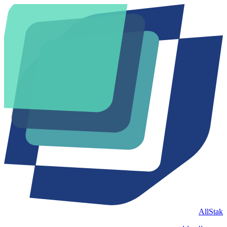
AllStak