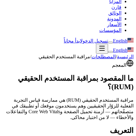
المزايا
قارن
الوثائق
المدونة
الأسعار
المؤسسات
English
تسجيل الدخول
ابدأ مجاناً
English
الرئيسية
/
المصطلحات
/
مراقبة المستخدم الحقيقي
المعجم
ما المقصود بمراقبة المستخدم الحقيقي
(RUM)؟
مراقبة المستخدم الحقيقي (RUM) هي ممارسة قياس التجربة
الفعلية للزوّار الحقيقيين وهم يستخدمون موقعك أو تطبيقك في
متصفّحاتهم — أزمنة تحميل الصفحة وCore Web Vitals والتفاعلات
والأخطاء — لا من اختبار محاكى.
التعريف