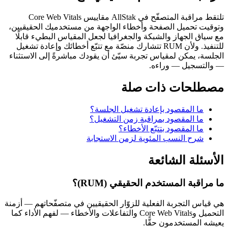
تلتقط مراقبة المتصفّح في AllStak مقاييس Core Web Vitals
وتوقيت تحميل الصفحة وأخطاء الواجهة من مستخدميك الحقيقيين،
مع سياق الجهاز والشبكة والجغرافيا لجعل المقياس البطيء قابلًا
للتنفيذ. ولأن RUM تتشارك منصّة مع تتبّع أخطائك وإعادة تشغيل
الجلسة، يمكن لمقياس تجربة سيّئ أن يقودك مباشرةً إلى الاستثناء
— والتسجيل — وراءه.
مصطلحات ذات صلة
ما المقصود بإعادة تشغيل الجلسة؟
ما المقصود بمراقبة زمن التشغيل؟
ما المقصود بتتبّع الأخطاء؟
شرح النسب المئوية لزمن الاستجابة
الأسئلة الشائعة
ما مراقبة المستخدم الحقيقي (RUM)؟
هي قياس التجربة الفعلية للزوّار الحقيقيين في متصفّحاتهم — أزمنة
التحميل وCore Web Vitals والتفاعلات والأخطاء — لفهم الأداء كما
يعيشه المستخدمون حقًّا.