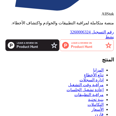
AllStak
منصة متكاملة لمراقبة التطبيقات والخوادم واكتشاف الأخطاء.
رقم التسجيل 3260006324
نشط
المنتج
المزايا
تتبّع الأخطاء
إدارة السجلّات
مراقبة وقت التشغيل
إعادة تشغيل الجلسات
مراقبة التطبيقات
بنية تحتية
التكاملات
الأسعار
قارن