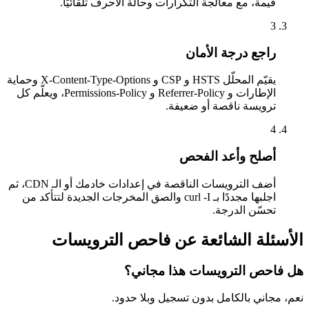
قيمة، مع معالجة التكرارات وحالة الأحرف تلقائيًا.
3
راجع درجة الأمان
يقيّم المحلّل HSTS و CSP و X-Content-Type-Options وحماية
الإطارات و Referrer-Policy و Permissions-Policy، ويعلّم كل
ترويسة ناقصة أو ضعيفة.
4
أصلح وأعد الفحص
أضف الترويسات الناقصة في إعدادات خادمك أو الـ CDN، ثم
اجلبها مجددًا بـ curl -I والصق المخرجات الجديدة لتتأكد من
تحسّن الدرجة.
الأسئلة الشائعة عن فاحص الترويسات
هل فاحص الترويسات هذا مجاني؟
نعم، مجاني بالكامل بدون تسجيل وبلا حدود.