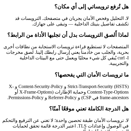
هل تُرفع ترويساتي إلى أي مكان؟
لا. التحليل وفحص الأمان يجريان في متصفحك. الترويسات قد
تكشف تفاصيل بنيتك الداخلية — وتبقى على جهازك.
لماذا أَلصق الترويسات بدل أن تجلبها الأداة من الرابط؟
المتصفحات لا تستطيع قراءة ترويسات الاستجابة من نطاقات أخرى
بحرية، والجلب من خادمنا يعني إرسال رابطك إلينا. لصق مخرجات
curl -I يُبقي كل شيء محليًا ويعمل حتى مع البيئات الداخلية
والتجريبية.
ما ترويسات الأمان التي يفحصها؟
Strict-Transport-Security (HSTS) و Content-Security-Policy و X-
Content-Type-Options وحماية الإطارات (X-Frame-Options أو
frame-ancestors في CSP) و Referrer-Policy و Permissions-Policy.
هل الدرجة الكاملة تعني موقعًا آمنًا؟
لا. ترويسات الأمان طبقة تحصين واحدة؛ لا تغني عن الترقيع والتحكم
في الوصول وإعدادات TLS. اعتبر الدرجة قائمة تحقق لحمايات