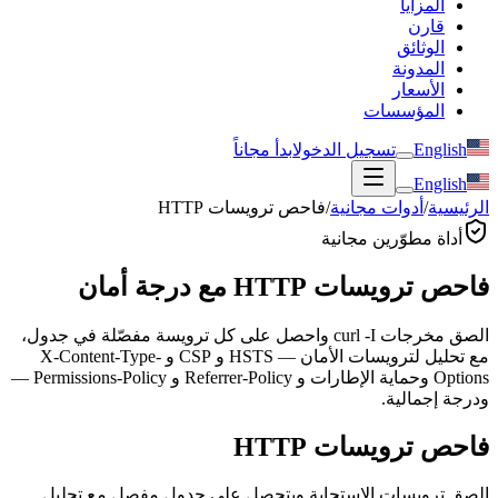
المزايا
قارن
الوثائق
المدونة
الأسعار
المؤسسات
English
تسجيل الدخول
ابدأ مجاناً
English
الرئيسية
/
أدوات مجانية
/
فاحص ترويسات HTTP
أداة مطوّرين مجانية
فاحص ترويسات HTTP مع درجة أمان
الصق مخرجات curl -I واحصل على كل ترويسة مفصّلة في جدول،
مع تحليل لترويسات الأمان — HSTS و CSP و X-Content-Type-
Options وحماية الإطارات و Referrer-Policy و Permissions-Policy —
ودرجة إجمالية.
فاحص ترويسات HTTP
الصق ترويسات الاستجابة وبتحصل على جدول مفصل مع تحليل