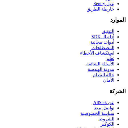
بديل Sentry
خارطة الطريق
الموارد
التوثيق
أدلّة الـ SDK
أدوات مجانية
المصطلحات
استكشاف الأخطاء
تعلّم
الأسئلة الشائعة
مدونة الهندسة
حالة النظام
الأمان
الشركة
عن AllStak
تواصل معنا
سياسة الخصوصية
الشروط
الكوكيز