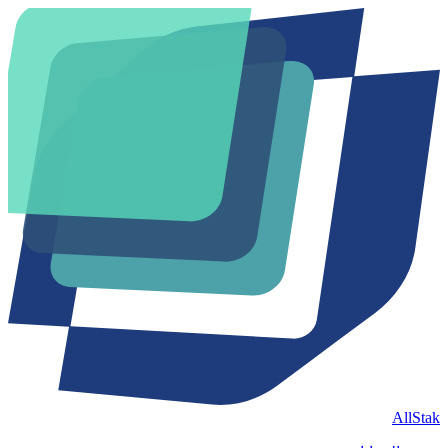
AllStak