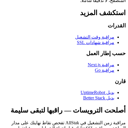
المتصفح، لا تدقيقًا شاملًا.
استكشف المزيد
القدرات
مراقبة وقت التشغيل
مراقبة شهادات SSL
حسب إطار العمل
مراقبة Next.js
مراقبة Go
قارن
بديل UptimeRobot
بديل Better Stack
أصلحت الترويسات — راقبها لتبقى سليمة
مراقبة زمن التشغيل في AllStak تفحص نقاط نهايتك على مدار